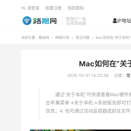
Hi, 请登录
我要注册
找回密码
跟我们一起
IP地

玩转路由器
当前位置：
路由网
网络分享
常见问题
Mac如何在“关于本机



Mac如何在“
2025-10-31 14:23:39
分类：
常
通过“关于本机”可快速查看Mac硬
击苹果菜单→关于本机→系统报告即可打开；
信息；4. 也可通过活动监视器或前往文件夹路径/A