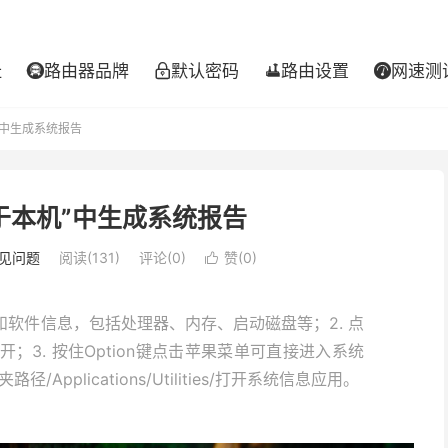
址
路由器品牌
默认密码
路由设置
网速测




”中生成系统报告
关于本机”中生成系统报告
见问题
阅读(131)
评论(0)
赞(
0
)

件和软件信息，包括处理器、内存、启动磁盘等；2. 点
3. 按住Option键点击苹果菜单可直接进入系统
pplications/Utilities/打开系统信息应用。