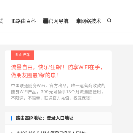

试
路由百科
官网导航
网络技术




吐血推荐
流量自由，快乐‘狂飙’！随享WiFi在手，
做朋友圈最‘稳’的崽！
中国联通随身WiFi，官方出品，唯一运营商收款的
随身WiFi产品。399元可畅享13个月流量随便用，
不限速，不限量，联通官方充值，权威保障！
路由器IP地址：登录入口地址
192.168.0.1路由器登录设置入口地址