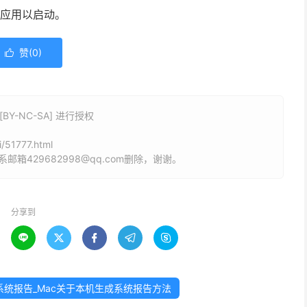
应用以启动。
赞(
0
)

Y-NC-SA] 进行授权
》
/51777.html
429682998@qq.com删除，谢谢。
分享到





成系统报告_Mac关于本机生成系统报告方法