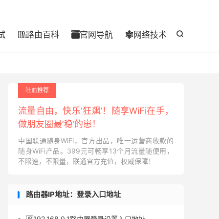

试
路由百科
官网导航
网络技术




吐血推荐
流量自由，快乐‘狂飙’！随享WiFi在手，
做朋友圈最‘稳’的崽！
中国联通随身WiFi，官方出品，唯一运营商收款的
随身WiFi产品。399元可畅享13个月流量随便用，
不限速，不限量，联通官方充值，权威保障！
路由器IP地址：登录入口地址
192.168.0.1路由器登录设置入口地址