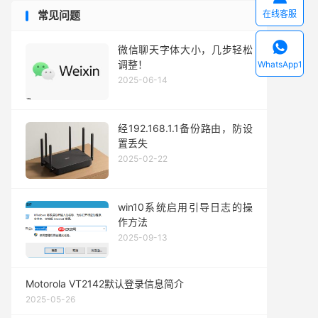
常见问题
在线客服

微信聊天字体大小，几步轻松
调整！
WhatsApp1
2025-06-14
经192.168.1.1备份路由，防设
置丢失
2025-02-22
win10系统启用引导日志的操
作方法
2025-09-13
Motorola VT2142默认登录信息简介
2025-05-26