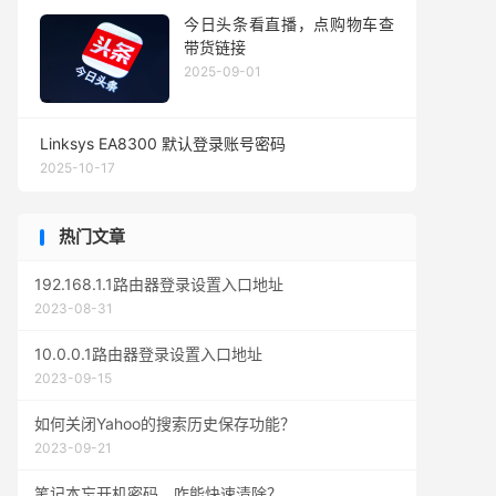
今日头条看直播，点购物车查
带货链接
2025-09-01
Linksys EA8300 默认登录账号密码
2025-10-17
热门文章
192.168.1.1路由器登录设置入口地址
2023-08-31
10.0.0.1路由器登录设置入口地址
2023-09-15
如何关闭Yahoo的搜索历史保存功能？
2023-09-21
笔记本忘开机密码，咋能快速清除？