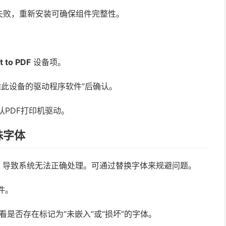
失败，重新安装可确保组件完整性。
。
t to PDF
设备项。
除此设备的驱动程序软件”后确认。
默认PDF打印机驱动。
殊字体
，导致系统无法正确处理。可通过替换字体来规避问题。
文件。
卡，查看是否存在标记为“未嵌入”或“损坏”的字体。