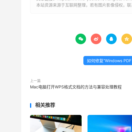
本站资源来源于互联网整理，若有图片影像侵权，联系邮箱




如何修复“Windows 
上一篇
Mac电脑打开WPS格式文档的方法与兼容处理教程
相关推荐