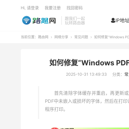
Hi, 请登录
我要注册
找回密码
跟我们一起
IP地

玩转路由器
当前位置：
路由网
网络分享
常见问题
如何修复“Windows



如何修复“Windows 
2025-10-31 13:49:33
分类：
常
首先清除字体缓存并重启，再更新或重装Mi
PDF中未嵌入或损坏的字体，然后在打
程序打印。