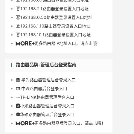

192.168.2.1路由器登录设置入口地址

192.168.0.50路由器登录设置入口地址

192.168.1.10路由器登录设置入口地址

192.168.10.1路由器登录设置入口地址

更多路由器IP地址入口，请点击哦！

路由器品牌-管理后台登录指南
华为路由器管理后台登录入口

中兴路由器后台登录入口

TP-LINK路由器管理后台入口

小米路由器管理后台登录入口

华硕路由器管理后台登录入口

更多路由器品牌登录入口，请点击哦！
