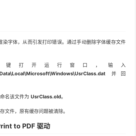
渲染字体，从而引发打印错误。通过手动删除字体缓存文件
键打开运行窗口，输入
pData\Local\Microsoft\Windows\UsrClass.dat
并回
重命名该文件为
UsrClass.old
。
缓存文件，原有缓存问题被清除。
nt to PDF 驱动