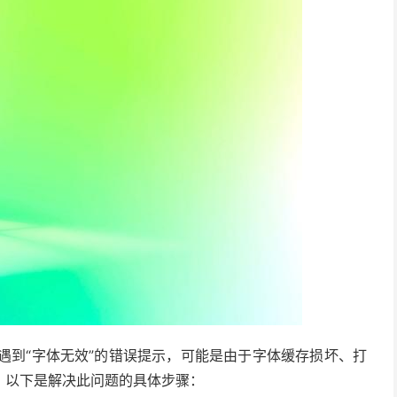
件时遇到“字体无效”的错误提示，可能是由于字体缓存损坏、打
。以下是解决此问题的具体步骤：