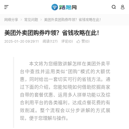



网络分享
常见问题
美团外卖团购券咋领？省钱攻略在此！


美团外卖团购券咋领？省钱攻略在此！
2025-01-20 09:29:11
阅读(127)
评论(0)
赞(
0
)

本文将为您细致讲解怎样在美团外卖平
台中查找并运用类似“团购”模式的大额优
惠，同时给出一套切实可行的省钱方法。通
过下面的介绍，您能知晓如何借助挖掘商家
自带的套餐优惠、运用多人拼单功能以及综
合利用平台的各类福利，达成点餐花费的有
效削减。整个流程会以分步讲解的方式展
现，便于您理解与操作。