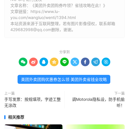
文章名称：《美团外卖团购券咋领？省钱攻略在此！》
文章链接：
https://www.lu-
you.com/wangluo/wenti/1394.html
本站资源来源于互联网整理，若有图片影像侵权，联系邮箱
429682998@qq.com删除，谢谢。
分享到









美团外卖团购优惠券怎么领 美团外卖省钱全攻略
上一篇
下一篇
手写发票：按规填项，字迹工整
调Motorola隐私设，防手机偷
无涂改
听！
相关推荐