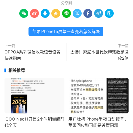
分享到









苹果iPhone15屏幕一直亮着怎么解决
上一篇
下一篇
OPPOA系列微信收款语音设置
太惨！索尼本世代砍游戏数是微
快速指南
软2倍
相关推荐
iQOO Neo11开售2小时销量超前
用户吐槽iPhone半夜自动拨号，
代全天
苹果回应称可能是设置问题