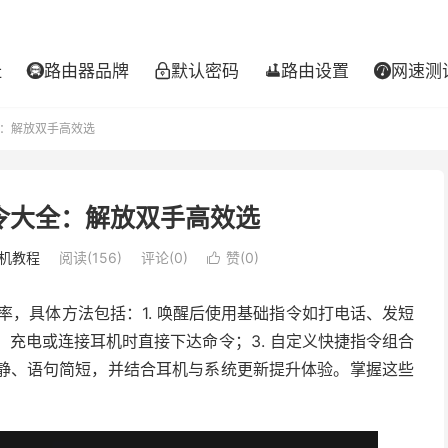
址
路由器品牌
默认密码
路由设置
网速测




全：解放双手高效选
指令大全：解放双手高效选
机教程
阅读(156)
评论(0)
赞(
0
)

作效率，具体方法包括：1. 唤醒后使用基础指令如打电话、发短
、充电或连接耳机时直接下达命令；3. 自定义快捷指令组合
安静、语句简短，并结合耳机与系统更新提升体验。掌握这些