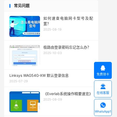
常见问题
如何速查电脑网卡型号及配
置？
2025-08-19
极路由登录密码忘记怎么办？
2025-10-03

免费领卡
Linksys WAG54G-XW 默认登录信息
2025-07-29

在线客服
《Everlab系统操作精要速览》
2025-08-09

WhatsApp1