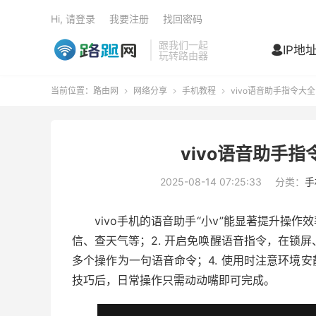
Hi, 请登录
我要注册
找回密码
跟我们一起
IP地

玩转路由器
当前位置：
路由网
网络分享
手机教程
vivo语音助手指令大



vivo语音助手
2025-08-14 07:25:33
分类：
手
vivo手机的语音助手“小v”能显著提升操
信、查天气等；2. 开启免唤醒语音指令，在锁屏
多个操作为一句语音命令；4. 使用时注意环境
技巧后，日常操作只需动动嘴即可完成。