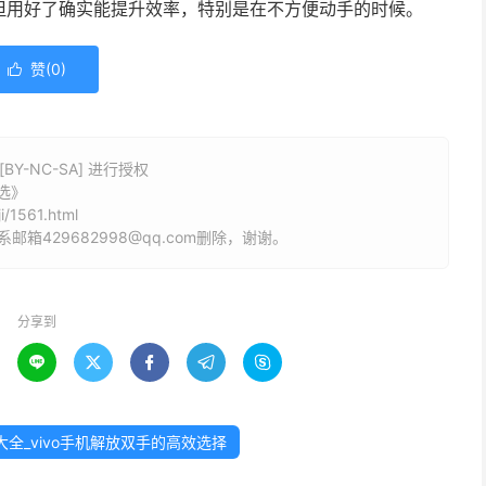
但用好了确实能提升效率，特别是在不方便动手的时候。
赞(
0
)

Y-NC-SA] 进行授权
选》
i/1561.html
429682998@qq.com删除，谢谢。
分享到





大全_vivo手机解放双手的高效选择