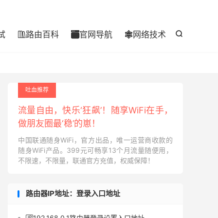

试
路由百科
官网导航
网络技术




吐血推荐
流量自由，快乐‘狂飙’！随享WiFi在手，
做朋友圈最‘稳’的崽！
中国联通随身WiFi，官方出品，唯一运营商收款的
随身WiFi产品。399元可畅享13个月流量随便用，
不限速，不限量，联通官方充值，权威保障！
路由器IP地址：登录入口地址
192.168.0.1路由器登录设置入口地址