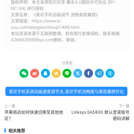
版权声明：本文采用知识共享 署名4.0国际许可协议 [BY-
NC-SA] 进行授权
文章名称：《索尼手机动画调节 流畅美观兼顾》
文章链接：
https://www.lu-
you.com/wangluo/shouji/1499.html
本站资源来源于互联网整理，若有图片影像侵权，联系邮箱
429682998@qq.com删除，谢谢。
分享到









索尼手机系统动画速度调节法_索尼手机流畅度与美观兼顾优化
上一篇
下一篇
苹果商店如何快速切换至其他地
Linksys EA5800 默认登录账号
区？
密码详解
相关推荐