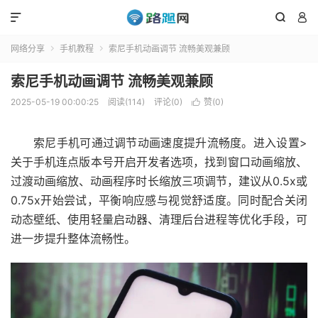



网络分享
手机教程
索尼手机动画调节 流畅美观兼顾


索尼手机动画调节 流畅美观兼顾
2025-05-19 00:00:25
阅读(114)
评论(0)
赞(
0
)

索尼手机可通过调节动画速度提升流畅度。进入设置>
关于手机连点版本号开启开发者选项，找到窗口动画缩放、
过渡动画缩放、动画程序时长缩放三项调节，建议从0.5x或
0.75x开始尝试，平衡响应感与视觉舒适度。同时配合关闭
动态壁纸、使用轻量启动器、清理后台进程等优化手段，可
进一步提升整体流畅性。