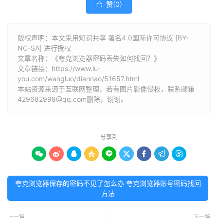
赞(
0
)

版权声明：本文采用知识共享 署名4.0国际许可协议 [BY-
NC-SA] 进行授权
文章名称：《夸克浏览器密码丢失如何找回？》
文章链接：
https://www.lu-
you.com/wangluo/diannao/51657.html
本站资源来源于互联网整理，若有图片影像侵权，联系邮箱
429682998@qq.com删除，谢谢。
分享到









夸克浏览器保存的密码不见了怎么办 夸克浏览器账号密码找回
方法
上一篇
下一篇