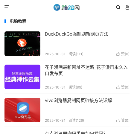



电脑教程
DuckDuckGo强制刷新网页方法
2025-10-31
阅读(111)
赞(
0
)

花子漫画最新网址不迷路_花子漫画永久入
口发布页
2025-10-31
阅读(99)
赞(
0
)

vivo浏览器复制网页链接方法详解
2025-10-31
阅读(126)
赞(
0
)

夸克浏览器密码丢失如何找回？