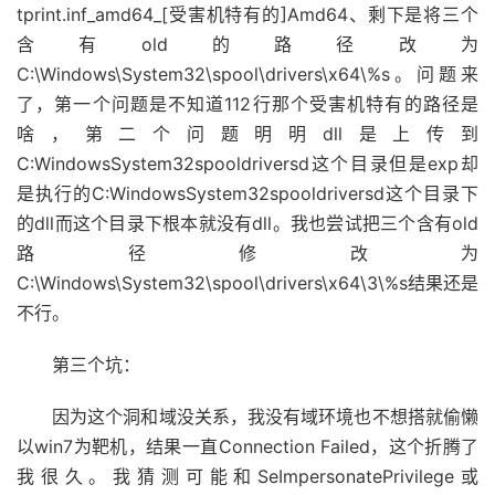
tprint.inf_amd64_[受害机特有的]Amd64、剩下是将三个
含有old的路径改为
C:\Windows\System32\spool\drivers\x64\%s。问题来
了，第一个问题是不知道112行那个受害机特有的路径是
啥，第二个问题明明dll是上传到
C:WindowsSystem32spooldriversd这个目录但是exp却
是执行的C:WindowsSystem32spooldriversd这个目录下
的dll而这个目录下根本就没有dll。我也尝试把三个含有old
路径修改为
C:\Windows\System32\spool\drivers\x64\3\%s结果还是
不行。
第三个坑：
因为这个洞和域没关系，我没有域环境也不想搭就偷懒
以win7为靶机，结果一直Connection Failed，这个折腾了
我很久。我猜测可能和SeImpersonatePrivilege或