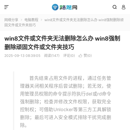



网络分享
电脑教程
win8文件或文件夹无法删除怎么办 win8强制删除顽


固文件或文件夹技巧
win8文件或文件夹无法删除怎么办 win8强制
删除顽固文件或文件夹技巧
2025-09-13 08:39:05
阅读(147)
评论(0)
赞(
0
)

首先结束占用文件的进程，通过任务管
理器关闭相关程序后尝试删除；若无效，使
用管理员权限的命令提示符执行del或rd命令
强制删除；检查并修改文件权限，获取完全
控制权；可借助Unlocker等第三方工具解锁
删除；最后可进入安全模式排除干扰完成删
除。