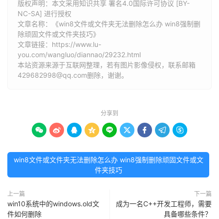
版权声明：本文采用知识共享 署名4.0国际许可协议 [BY-
NC-SA] 进行授权
文章名称：《win8文件或文件夹无法删除怎么办 win8强制删
除顽固文件或文件夹技巧》
文章链接：
https://www.lu-
you.com/wangluo/diannao/29232.html
本站资源来源于互联网整理，若有图片影像侵权，联系邮箱
429682998@qq.com删除，谢谢。
分享到









win8文件或文件夹无法删除怎么办 win8强制删除顽固文件或文
件夹技巧
上一篇
下一篇
win10系统中的windows.old文
成为一名C++开发工程师，需要
件如何删除
具备哪些条件？