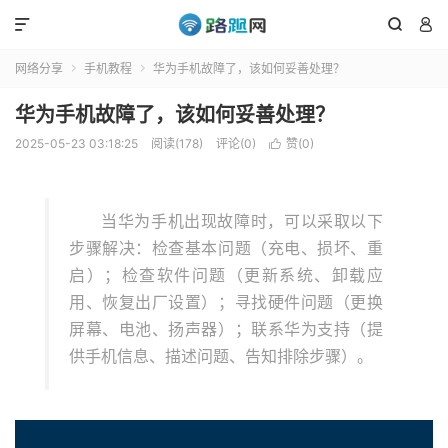



网络分享
手机教程
华为手机故障了，该如何妥善处理？


华为手机故障了，该如何妥善处理？
2025-05-23 03:18:25
阅读(178)
评论(0)
赞(
0
)

当华为手机出现故障时，可以采取以下
步骤解决：检查基本问题（充电、损坏、重
启）；检查软件问题（更新系统、卸载应
用、恢复出厂设置）；寻找硬件问题（更换
屏幕、电池、扬声器）；联系华为支持（提
供手机信息、描述问题、告知排除步骤）。