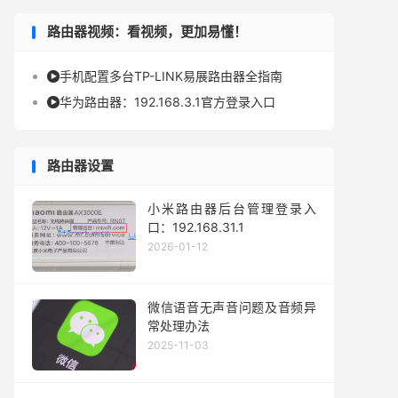
路由器视频：看视频，更加易懂！
手机配置多台TP-LINK易展路由器全指南

华为路由器：192.168.3.1官方登录入口

路由器设置
小米路由器后台管理登录入
口：192.168.31.1
2026-01-12
微信语音无声音问题及音频异
常处理办法
2025-11-03