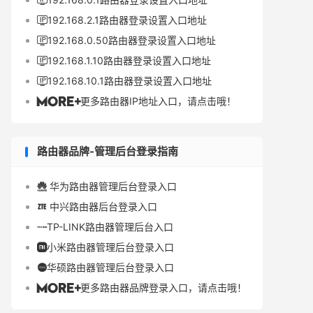

192.168.2.1路由器登录设置入口地址

192.168.0.50路由器登录设置入口地址

192.168.1.10路由器登录设置入口地址

192.168.10.1路由器登录设置入口地址

更多路由器IP地址入口，请点击哦！

路由器品牌-管理后台登录指南
华为路由器管理后台登录入口

中兴路由器后台登录入口

TP-LINK路由器管理后台入口

小米路由器管理后台登录入口

华硕路由器管理后台登录入口

更多路由器品牌登录入口，请点击哦！
