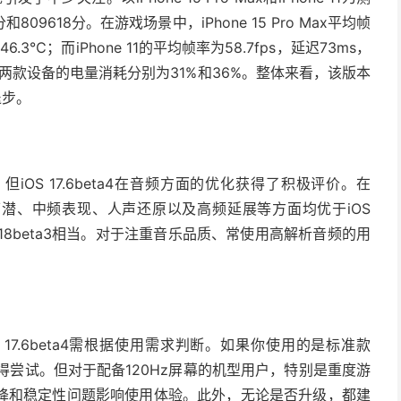
09618分。在游戏场景中，iPhone 15 Pro Max平均帧
.3℃；而iPhone 11的平均帧率为58.7fps，延迟73ms，
两款设备的电量消耗分别为31%和36%。整体来看，该版本
退步。
OS 17.6beta4在音频方面的优化获得了积极评价。在
低频下潜、中频表现、人声还原以及高频延展等方面均优于iOS
与iOS 18beta3相当。对于注重音乐品质、常使用高解析音频的用
17.6beta4需根据使用需求判断。如果你使用的是标准款
值得尝试。但对于配备120Hz屏幕的机型用户，特别是重度游
降和稳定性问题影响使用体验。此外，无论是否升级，都建