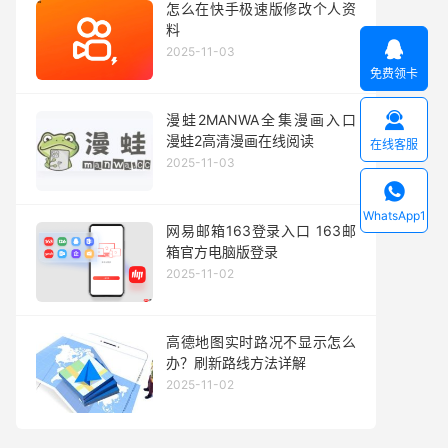
怎么在快手极速版修改个人资
料

2025-11-03
免费领卡

漫蛙2MANWA全集漫画入口
漫蛙2高清漫画在线阅读
在线客服
2025-11-03

WhatsApp1
网易邮箱163登录入口 163邮
箱官方电脑版登录
2025-11-02
高德地图实时路况不显示怎么
办？刷新路线方法详解
2025-11-02