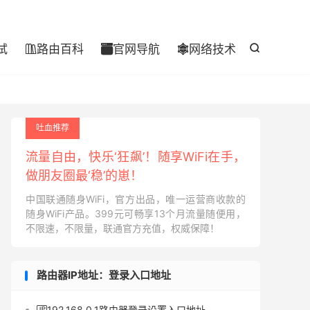

试
路由百科
官网导航
网络技术




吐血推荐
流量自由，快乐‘狂飙’！随享WiFi在手，
做朋友圈最‘稳’的崽！
中国联通随身WiFi，官方出品，唯一运营商收款的
随身WiFi产品。399元可畅享13个月流量随便用，
不限速，不限量，联通官方充值，权威保障！
路由器IP地址：登录入口地址
192.168.0.1路由器登录设置入口地址