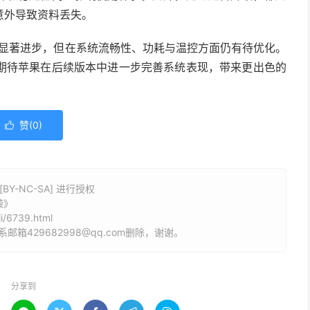
意外导致资料丢失。
面实现了显著进步，但在系统流畅性、功耗与温控方面仍有待优化。
期待苹果在后续版本中进一步完善系统表现，带来更出色的
赞(
0
)

Y-NC-SA] 进行授权
袭》
i/6739.html
429682998@qq.com删除，谢谢。
分享到