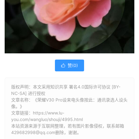
赞(
0
)

版权声明：本文采用知识共享 署名4.0国际许可协议 [BY-
NC-SA] 进行授权
文章名称：《荣耀V30 Pro设来电头像按此：通讯录选人设头
像。》
文章链接：
https://www.lu-
you.com/wangluo/shouji/4995.html
本站资源来源于互联网整理，若有图片影像侵权，联系邮箱
429682998@qq.com删除，谢谢。