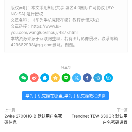
版权声明：本文采用知识共享 署名4.0国际许可协议 [BY-
NC-SA] 进行授权
文章名称：《华为手机克隆在哪？教程步骤来啦》
文章链接：
https://www.lu-
you.com/wangluo/shouji/4877.html
本站资源来源于互联网整理，若有图片影像侵权，联系邮箱
429682998@qq.com删除，谢谢。
分享到









华为手机克隆在哪里_华为手机克隆教程步骤
上一篇
下一篇
2wire 2700HG-B 默认用户名密
Trendnet TEW-639GR 默认用
码信息
户名密码设置