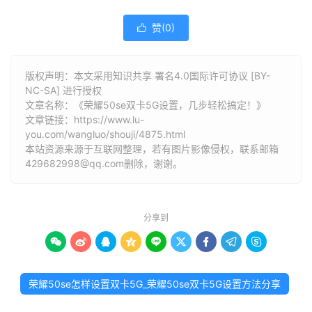
赞(
0
)

版权声明：本文采用知识共享 署名4.0国际许可协议 [BY-
NC-SA] 进行授权
文章名称：《荣耀50se双卡5G设置，几步轻松搞定！》
文章链接：
https://www.lu-
you.com/wangluo/shouji/4875.html
本站资源来源于互联网整理，若有图片影像侵权，联系邮箱
429682998@qq.com删除，谢谢。
分享到









荣耀50se怎样设置双卡5G_荣耀50se双卡5G设置方法分享