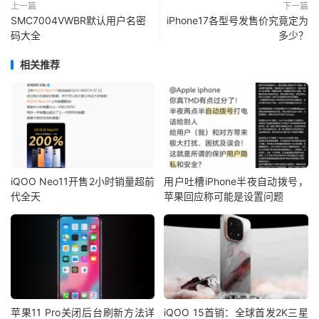
上一篇
下一篇
SMC7004VWBR默认用户名密
iPhone17各型号发售价究竟定为
码大全
多少？
相关推荐
iQOO Neo11开售2小时销量超前
用户吐槽iPhone半夜自动拨号，
代全天
苹果回应称可能是设置问题
苹果11 Pro关闭后台刷新方法详
iQOO 15首销：全球首发2K三星