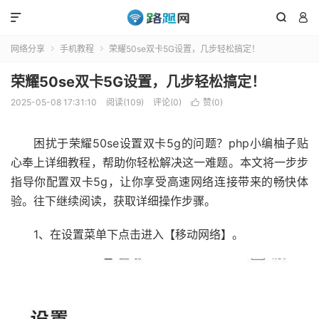



网络分享
手机教程
荣耀50se双卡5G设置，几步轻松搞定！


荣耀50se双卡5G设置，几步轻松搞定！
2025-05-08 17:31:10
阅读(109)
评论(0)
赞(
0
)

困扰于荣耀50se设置双卡5g的问题？php小编柚子贴
心奉上详细教程，帮助你轻松解决这一难题。本文将一步步
指导你配置双卡5g，让你享受高速网络连接带来的畅快体
验。往下继续阅读，获取详细操作步骤。
1、在设置菜单下点击进入【移动网络】。