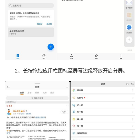
2、长按拖拽应用栏图标至屏幕边缘释放开启分屏。