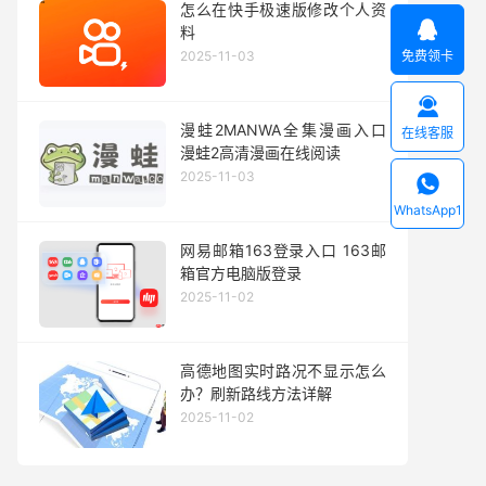
怎么在快手极速版修改个人资

料
2025-11-03
免费领卡

漫蛙2MANWA全集漫画入口
在线客服
漫蛙2高清漫画在线阅读
2025-11-03

WhatsApp1
网易邮箱163登录入口 163邮
箱官方电脑版登录
2025-11-02
高德地图实时路况不显示怎么
办？刷新路线方法详解
2025-11-02