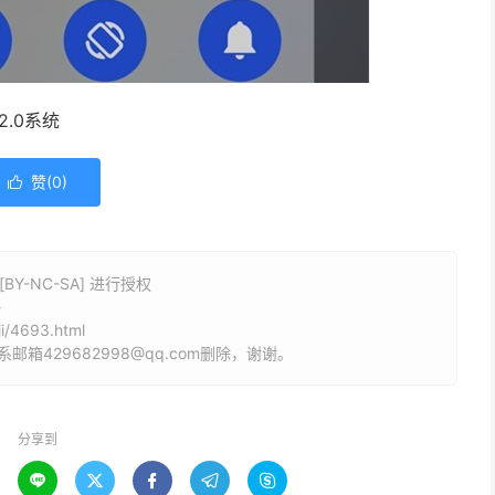
2.0系统
赞(
0
)

Y-NC-SA] 进行授权
》
i/4693.html
429682998@qq.com删除，谢谢。
分享到




