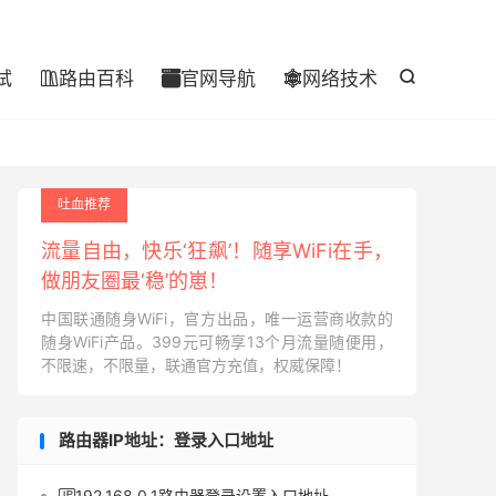

试
路由百科
官网导航
网络技术




吐血推荐
流量自由，快乐‘狂飙’！随享WiFi在手，
做朋友圈最‘稳’的崽！
中国联通随身WiFi，官方出品，唯一运营商收款的
随身WiFi产品。399元可畅享13个月流量随便用，
不限速，不限量，联通官方充值，权威保障！
路由器IP地址：登录入口地址
192.168.0.1路由器登录设置入口地址