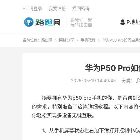
Hi, 请登录
我要注册
找回密码
跟我们一起
IP地

玩转路由器
当前位置：
路由网
网络分享
手机教程
华为P50 Pro如何启



华为P50 Pr
2025-05-19 14:40:45
分类：
手
摘要拥有华为p50 pro手机的你，是否遇
的需求，特别准备了这篇详细教程。以下内容将一
你轻松实现多设备无缝互联。
1、从手机屏幕状态栏右边下滑打开控制中心