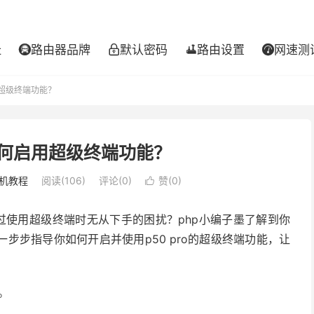
址
路由器品牌
默认密码
路由设置
网速测




用超级终端功能？
o如何启用超级终端功能？
机教程
阅读(106)
评论(0)
赞(
0
)

到过使用超级终端时无从下手的困扰？php小编子墨了解到你
步步指导你如何开启并使用p50 pro的超级终端功能，让
。