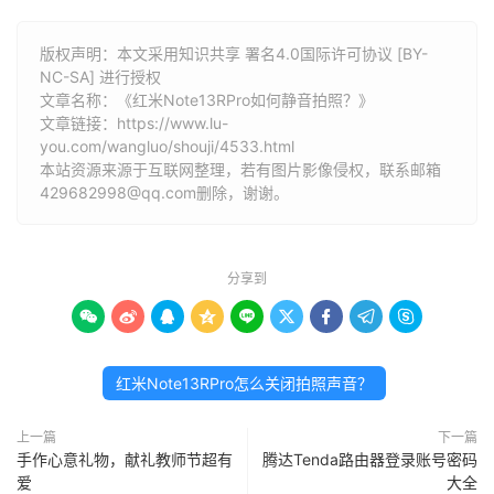
版权声明：本文采用知识共享 署名4.0国际许可协议 [BY-
NC-SA] 进行授权
文章名称：《红米Note13RPro如何静音拍照？》
文章链接：
https://www.lu-
you.com/wangluo/shouji/4533.html
本站资源来源于互联网整理，若有图片影像侵权，联系邮箱
429682998@qq.com删除，谢谢。
分享到









红米Note13RPro怎么关闭拍照声音？
上一篇
下一篇
手作心意礼物，献礼教师节超有
腾达Tenda路由器登录账号密码
爱
大全