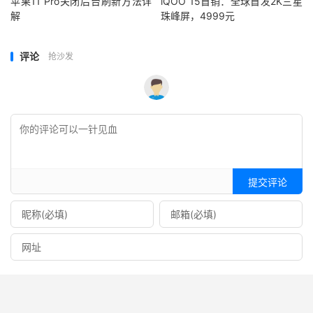
苹果11 Pro关闭后台刷新方法详
iQOO 15首销：全球首发2K三星
解
珠峰屏，4999元
评论
抢沙发
提交评论