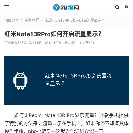



网络分享
手机教程
红米Note13RPro如何开启流量显示？


红米Note13RPro如何开启流量显示？
2025-03-30 13:41:55
阅读(109)
评论(0)
赞(
0
)

如何让Redmi Note 13R Pro显示流量？这款手机提供
了特别的方法来让流量显示在手机上，如果你还不知道具体
操作步骤，php小编新一这就为你详细介绍一下。