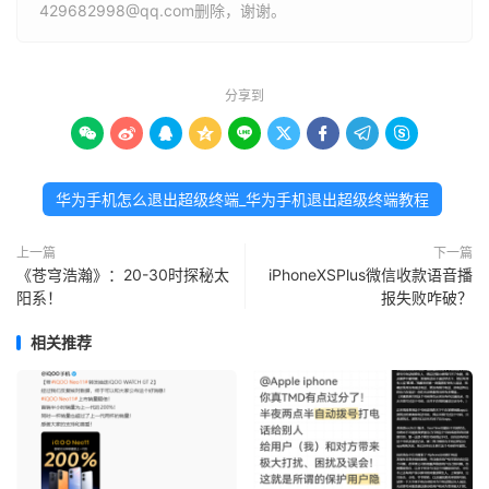
429682998@qq.com删除，谢谢。
分享到









华为手机怎么退出超级终端_华为手机退出超级终端教程
上一篇
下一篇
《苍穹浩瀚》：20-30时探秘太
iPhoneXSPlus微信收款语音播
阳系！
报失败咋破？
相关推荐