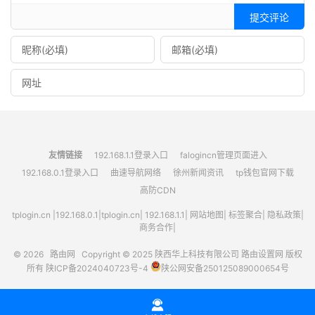
提交评论
友情链接
192.168.1.1登录入口
falogincn管理页面进入
192.168.0.1登录入口
曲速导航网络
徐州新闻资讯
tp钱包官网下载
高防CDN
tplogin.cn
|
192.168.0.1
|
tplogin.cn
|
192.168.1.1
|
网站地图
|
标签聚合
|
隐私政策
|
商务合作|
© 2026
路由网
Copyright © 2025
陕西华上科技有限公司
路由设置网
版权
所有
陕ICP备2024040723号-4
陕公网安备250125089000654号
