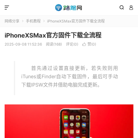



网络分享
手机教程
iPhoneXSMax官方固件下载全流程


iPhoneXSMax官方固件下载全流程
2025-09-08 11:52:36
阅读(168)
评论(0)
赞(
0
)

首先通过设置直接更新，若失败则用
iTunes或Finder自动下载固件，最后可手动
下载IPSW文件并借助电脑完成更新。