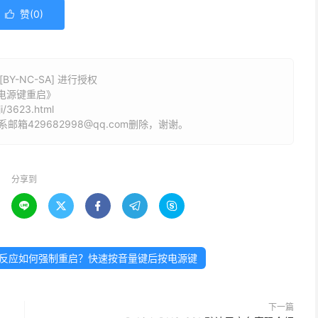
赞(
0
)

Y-NC-SA] 进行授权
+电源键重启》
i/3623.html
429682998@qq.com删除，谢谢。
分享到





后屏幕无反应如何强制重启？快速按音量键后按电源键
下一篇