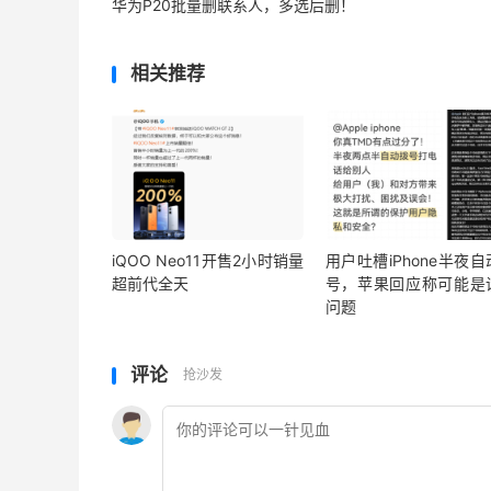
华为P20批量删联系人，多选后删！
相关推荐
iQOO Neo11开售2小时销量
用户吐槽iPhone半夜
超前代全天
号，苹果回应称可能是
问题
评论
抢沙发