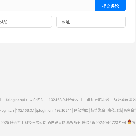
提交评论
口
falogincn管理页面进入
192.168.0.1登录入口
曲速导航网络
徐州新闻资讯
plogin.cn
|
192.168.0.1
|
tplogin.cn
|
192.168.1.1
|
网站地图
|
标签聚合
|
隐私政策
|
商务合作
 2025
陕西华上科技有限公司
路由设置网
版权所有
陕ICP备2024040723号-4
陕