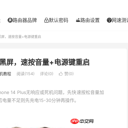
址
路由器品牌
默认密码
路由设置
网速测




升级后黑屏，速按音量+电源键重启
升级后黑屏，速按音量+电源键重启
机教程
阅读(154)
评论(0)
赞(
0
)

ne 14 Plus无响应或死机问题，先快速按松音量加
若电量不足则先充电15-30分钟再操作。