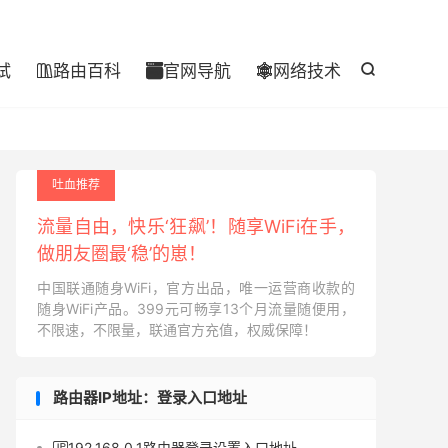

试
路由百科
官网导航
网络技术




吐血推荐
流量自由，快乐‘狂飙’！随享WiFi在手，
做朋友圈最‘稳’的崽！
中国联通随身WiFi，官方出品，唯一运营商收款的
随身WiFi产品。399元可畅享13个月流量随便用，
不限速，不限量，联通官方充值，权威保障！
路由器IP地址：登录入口地址
192.168.0.1路由器登录设置入口地址