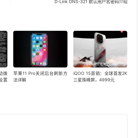
D-Link DNS-321 默认用户名密码介绍
自动拨
苹果11 Pro关闭后台刷新方
iQOO 15首销：全球首发2K
设置
法详解
三星珠峰屏，4999元