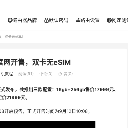
址
路由器品牌
默认密码
路由设置
网速测




售，双卡无eSIM
s官网开售，双卡无eSIM
手机教程
阅读(91)
评论(0)
赞(
0
)

正式发布，共推出三款配置：16gb+256gb售价17999元、
版定价21999元。
8开启预售，正式开售时间为9月12日10:08。