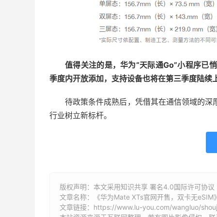
值得关注的是，华为“天际通Go”小程序已
季度内开放添加，支持设备也将在第三季度陆续
待政策条件成熟后，凭借其在通信领域的深厚
行业树立新标杆。
版权声明：本文采用知识共享 署名4.0国际许可协议 [B
文章名称：《华为Mate XTs官网开售，双卡无eSIM
文章链接：
https://www.lu-you.com/wangluo/shouj