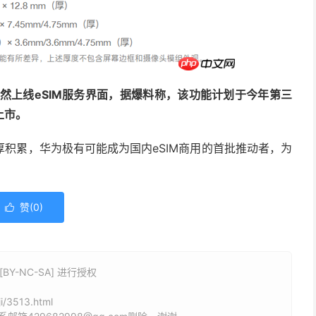
悄然上线eSIM服务界面，据爆料称，该功能计划于今年第三
上市。
积累，华为极有可能成为国内eSIM商用的首批推动者，为
赞(
0
)

Y-NC-SA] 进行授权
》
i/3513.html