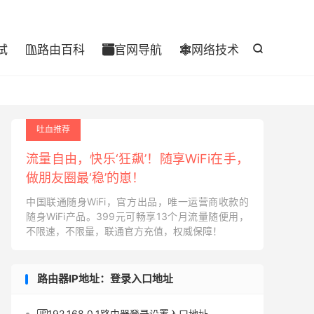

试
路由百科
官网导航
网络技术




吐血推荐
流量自由，快乐‘狂飙’！随享WiFi在手，
做朋友圈最‘稳’的崽！
中国联通随身WiFi，官方出品，唯一运营商收款的
随身WiFi产品。399元可畅享13个月流量随便用，
不限速，不限量，联通官方充值，权威保障！
路由器IP地址：登录入口地址
192.168.0.1路由器登录设置入口地址