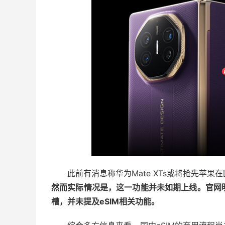
此前有消息称华为Mate XTs或将抢先苹果
然而实际情况是，这一功能并未如期上线。官网明确显
槽，并未提及eSIM相关功能。