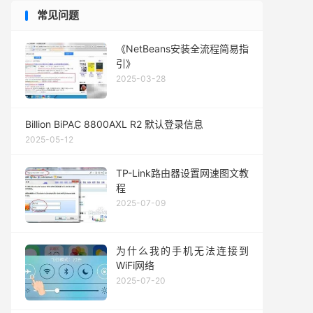
常见问题
《NetBeans安装全流程简易指
引》
2025-03-28
Billion BiPAC 8800AXL R2 默认登录信息
2025-05-12
TP-Link路由器设置网速图文教
程
2025-07-09
为什么我的手机无法连接到
WiFi网络
2025-07-20