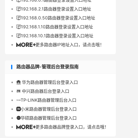

192.168.2.1路由器登录设置入口地址

192.168.0.50路由器登录设置入口地址

192.168.1.10路由器登录设置入口地址

192.168.10.1路由器登录设置入口地址

更多路由器IP地址入口，请点击哦！

路由器品牌-管理后台登录指南
华为路由器管理后台登录入口

中兴路由器后台登录入口

TP-LINK路由器管理后台入口

小米路由器管理后台登录入口

华硕路由器管理后台登录入口

更多路由器品牌登录入口，请点击哦！
