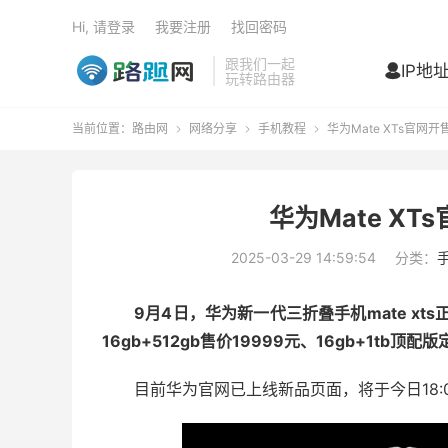
Hi, 请登录
我要注册
找回密码
跟我们一起
IP地

玩转路由器
当前位置：
路由网
网络分享
手机教程
华为Mate XTs官网开



华为Mate XT
2025-03-29 14:59:54
分类：
9月4日，华为新一代三折叠手机mate xts
16gb+512gb售价19999元、16gb+1tb顶配
目前华为官网已上线新品页面，将于今日18:0