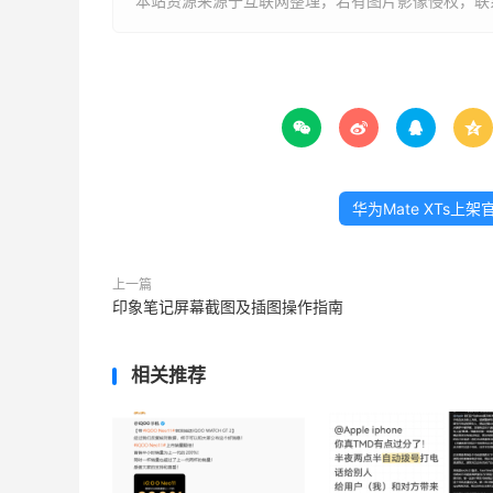
本站资源来源于互联网整理，若有图片影像侵权，联系邮箱




华为Mate XTs上架
上一篇
印象笔记屏幕截图及插图操作指南
相关推荐