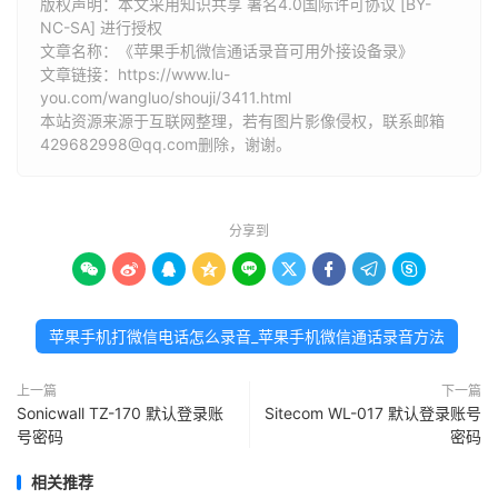
版权声明：本文采用知识共享 署名4.0国际许可协议 [BY-
NC-SA] 进行授权
文章名称：《苹果手机微信通话录音可用外接设备录》
文章链接：
https://www.lu-
you.com/wangluo/shouji/3411.html
本站资源来源于互联网整理，若有图片影像侵权，联系邮箱
429682998@qq.com删除，谢谢。
分享到









苹果手机打微信电话怎么录音_苹果手机微信通话录音方法
上一篇
下一篇
Sonicwall TZ-170 默认登录账
Sitecom WL-017 默认登录账号
号密码
密码
相关推荐