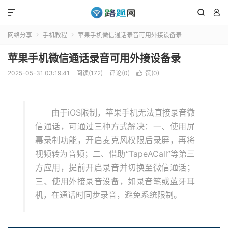



网络分享
手机教程
苹果手机微信通话录音可用外接设备录


苹果手机微信通话录音可用外接设备录
2025-05-31 03:19:41
阅读(172)
评论(0)
赞(
0
)

由于iOS限制，苹果手机无法直接录音微
信通话，可通过三种方式解决：一、使用屏
幕录制功能，开启麦克风权限后录屏，再将
视频转为音频；二、借助“TapeACall”等第三
方应用，提前开启录音并切换至微信通话；
三、使用外接录音设备，如录音笔或蓝牙耳
机，在通话时同步录音，避免系统限制。