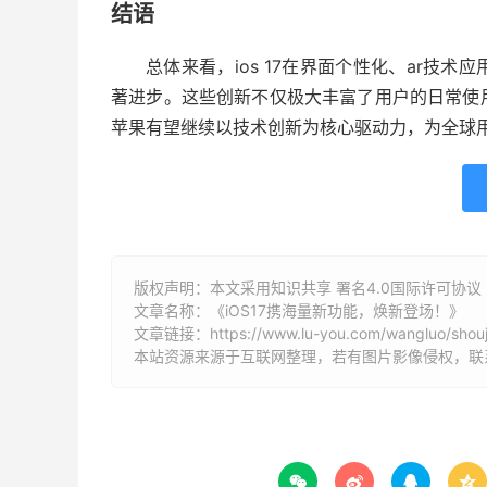
结语
总体来看，ios 17在界面个性化、ar技
著进步。这些创新不仅极大丰富了用户的日常使
苹果有望继续以技术创新为核心驱动力，为全球
版权声明：本文采用知识共享 署名4.0国际许可协议 [B
文章名称：《iOS17携海量新功能，焕新登场！》
文章链接：
https://www.lu-you.com/wangluo/shouj
本站资源来源于互联网整理，若有图片影像侵权，联系邮箱



