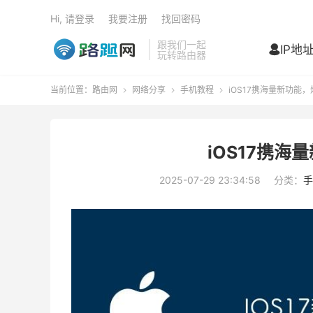
Hi, 请登录
我要注册
找回密码
跟我们一起
IP地

玩转路由器
当前位置：
路由网
网络分享
手机教程
iOS17携海量新功能



iOS17携
2025-07-29 23:34:58
分类：
手