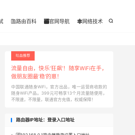

试
路由百科
官网导航
网络技术




吐血推荐
流量自由，快乐‘狂飙’！随享WiFi在手，
做朋友圈最‘稳’的崽！
中国联通随身WiFi，官方出品，唯一运营商收款的
随身WiFi产品。399元可畅享13个月流量随便用，
不限速，不限量，联通官方充值，权威保障！
路由器IP地址：登录入口地址
192.168.0.1路由器登录设置入口地址