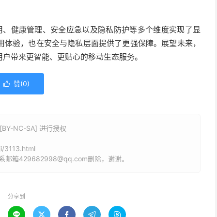
术应用、健康管理、安全应急以及隐私防护等多个维度实现了显
用体验，也在安全与隐私层面提供了更强保障。展望未来，
用户带来更智能、更贴心的移动生态服务。
赞(
0
)

Y-NC-SA] 进行授权
i/3113.html
429682998@qq.com删除，谢谢。
分享到




