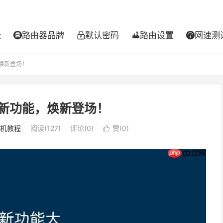
址
路由器品牌
默认密码
路由设置
网速测




，焕新登场！
海量新功能，焕新登场！
机教程
阅读(127)
评论(0)
赞(
0
)
