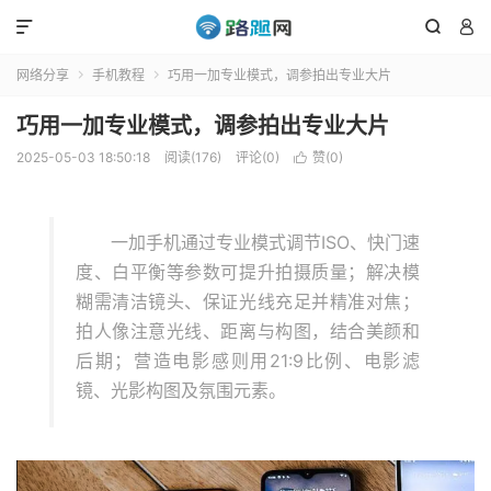



网络分享
手机教程
巧用一加专业模式，调参拍出专业大片


巧用一加专业模式，调参拍出专业大片
2025-05-03 18:50:18
阅读(176)
评论(0)
赞(
0
)

一加手机通过专业模式调节ISO、快门速
度、白平衡等参数可提升拍摄质量；解决模
糊需清洁镜头、保证光线充足并精准对焦；
拍人像注意光线、距离与构图，结合美颜和
后期；营造电影感则用21:9比例、电影滤
镜、光影构图及氛围元素。