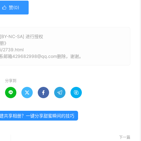
赞(
0
)

Y-NC-SA] 进行授权
相册》
i/2739.html
429682998@qq.com删除，谢谢。
分享到





中创建共享相册？一键分享甜蜜瞬间的技巧
下一篇