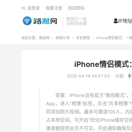
Hi, 请登录
我要注册
找回密码
跟我们一起
IP地

玩转路由器
当前位置：
路由网
网络分享
手机教程
iPhone情侣模式：



iPhone情侣
2025-04-19 04:57:03
分类：
手
答案：iPhone没有官方“情侣模式
App，进入“相簿”标签，点击“共享相簿
同添加照片视频。最多可邀请100人，内容存
占本地空间。可开启“优化iPhone储存
建者删除则全员不可见。开启通知确保及