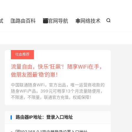

试
路由百科
官网导航
网络技术




吐血推荐
流量自由，快乐‘狂飙’！随享WiFi在手，
做朋友圈最‘稳’的崽！
中国联通随身WiFi，官方出品，唯一运营商收款的
随身WiFi产品。399元可畅享13个月流量随便用，
不限速，不限量，联通官方充值，权威保障！
路由器IP地址：登录入口地址
192.168.0.1路由器登录设置入口地址