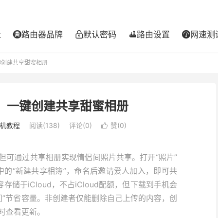
址
路由器品牌
默认密码
路由设置
网速测




一键创建共享甜蜜相册
模式：一键创建共享甜蜜相册
机教程
阅读(138)
评论(0)
赞(
0
)

”，但可通过共享相册实现情侣间照片共享。打开“照片”
”中的“新建共享相簿”，命名后邀请爱人加入，即可共
储于iCloud，不占iCloud配额，但下载到手机会
空间”节省容量。非创建者仅能删除自己上传的内容，创
时查看更新。