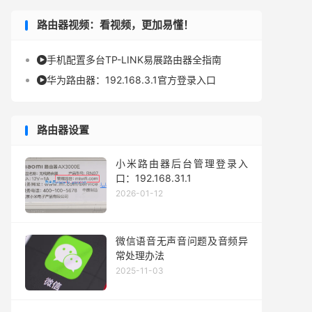
路由器视频：看视频，更加易懂！
手机配置多台TP-LINK易展路由器全指南

华为路由器：192.168.3.1官方登录入口

路由器设置
小米路由器后台管理登录入
口：192.168.31.1
2026-01-12
微信语音无声音问题及音频异
常处理办法
2025-11-03