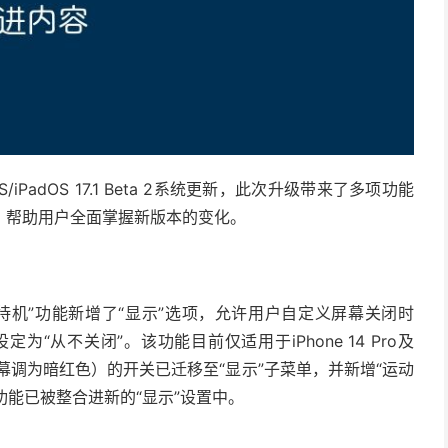
/iPadOS 17.1 Beta 2系统更新，此次升级带来了多项功能
，帮助用户全面掌握新版本的变化。
“设置”中的“待机”功能新增了“显示”选项，允许用户自定义屏幕关闭时
“从不关闭”。该功能目前仅适用于iPhone 14 Pro及
”（将屏幕调为暗红色）的开关已迁移至“显示”子菜单，并新增“运动
功能已被整合进新的“显示”设置中。