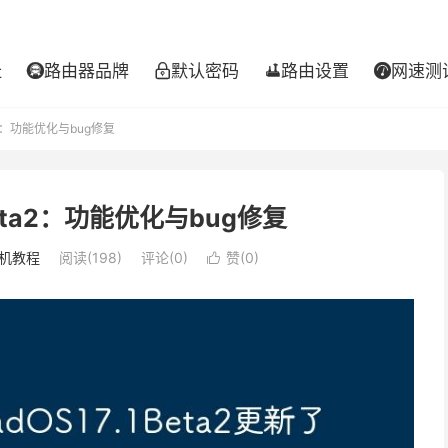
址
路由器品牌
默认密码
路由设置
网速测




eta2：功能优化与bug修复
.1Beta2：功能优化与bug修复
机教程
阅读(198)
评论(0)
赞(
0
)
