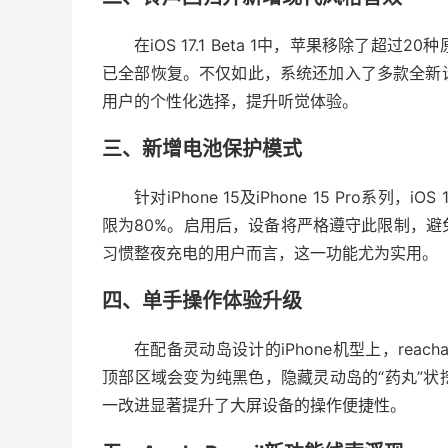
在iOS 17.1 Beta 1中，苹果移除了超
已全部恢复。不仅如此，系统还加入了多款全新
用户的个性化选择，提升听觉体验。
三、新增电池保护模式
针对iPhone 15及iPhone 15 Pro系列
限为80%。启用后，设备将严格遵守此限制，
习惯整夜充电的用户而言，这一功能尤为实用。
四、单手操作体验升级
在配备灵动岛设计的iPhone机型上，reac
顶部区域会变为纯黑色，隐藏灵动岛的“药丸”
一改进显著提升了大屏设备的操作便捷性。