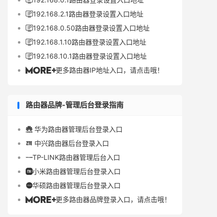

192.168.2.1路由器登录设置入口地址

192.168.0.50路由器登录设置入口地址

192.168.1.10路由器登录设置入口地址

192.168.10.1路由器登录设置入口地址

更多路由器IP地址入口，请点击哦！

路由器品牌-管理后台登录指南
华为路由器管理后台登录入口

中兴路由器后台登录入口

TP-LINK路由器管理后台入口

小米路由器管理后台登录入口

华硕路由器管理后台登录入口

更多路由器品牌登录入口，请点击哦！
