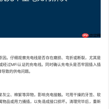
原因。仔细观察充电线是否存在磨损、弯折或断裂，尤其是
或经过MFi认证的充电线。同时确认充电头是否牢固插入插
障导致的供电问题。
聚灰尘、棉絮等异物，影响充电接触。可用干燥的牙签、软
属物品或用力捅插，以免造成接口损坏。清理完毕后，重新