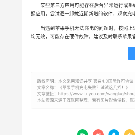
某些第三方应用可能存在后台异常运行或系
疑应用，尝试逐一卸载近期新增的软件，观察充
当遇到苹果手机无法充电的问题时，按照上
均无效，可能存在硬件故障，建议及时联系苹果
版权声明：本文采用知识共享 署名4.0国际许可协议 [B
文章名称：《苹果手机充电失败？试试这几招！》
文章链接：
https://www.lu-you.com/wangluo/shouj
本站资源来源于互联网整理，若有图片影像侵权，联系邮箱



