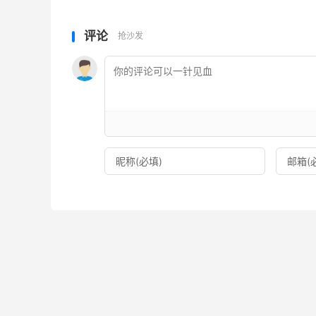
评论
抢沙发