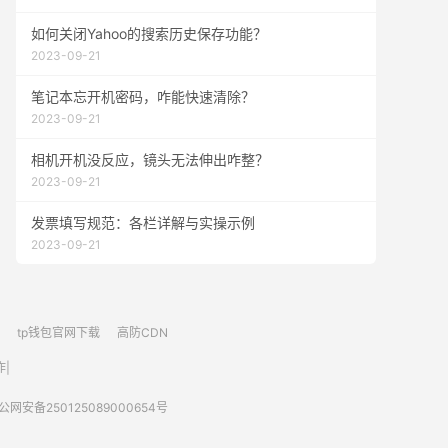
如何关闭Yahoo的搜索历史保存功能？
2023-09-21
笔记本忘开机密码，咋能快速清除？
2023-09-21
相机开机没反应，镜头无法伸出咋整？
2023-09-21
发票填写规范：各栏详解与实操示例
2023-09-21
tp钱包官网下载
高防CDN
|
公网安备250125089000654号