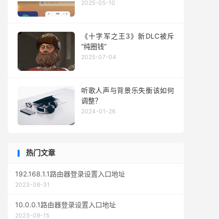
2025-05-10
《十字军之王3》新DLC被斥
“纯圈钱”
2025-07-04
听歌人声与背景乐失衡该如何
调整？
2024-01-26
热门文章
192.168.1.1路由器登录设置入口地址
2023-08-31
10.0.0.1路由器登录设置入口地址
2023-09-15