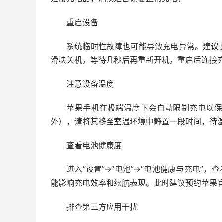
重启设备
系统临时性故障也可能导致充电异常。建议
滑块关机，等待几秒后再重新开机。重启后连接
注意设备温度
苹果手机在极端温度下会自动限制充电以
外），请将其移至室温环境中静置一段时间，待温
查看电池健康度
进入“设置”→“电池”→“电池健康与充电”
能影响充电效率和续航表现。此时建议预约苹果
排查第三方应用干扰