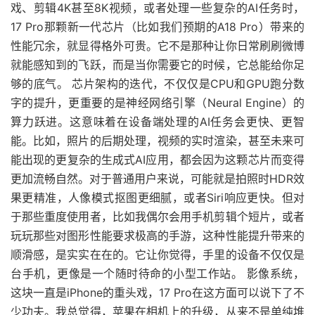
戏、剪辑4K甚至8K视频，或者处理一些复杂的AI任务时，
17 Pro那颗新一代芯片（比如我们预期的A18 Pro）带来的
性能冗余，就显得格外可贵。它不是那种让你日常刷刷微博
就能感知到的飞跃，而是当你需要它的时候，它总能给你足
够的底气。 芯片架构的迭代，不仅仅是CPU和GPU跑分数
字的提升，更重要的是神经网络引擎（Neural Engine）的
算力跃进。这意味着在设备端处理的AI任务会更快、更智
能。比如，照片的后期处理，视频的实时渲染，甚至未来可
能出现的更复杂的生成式AI应用，都会因为这颗芯片而变得
更加流畅自然。对于普通用户来说，可能就是拍照时HDR效
果更精准，人像模式抠图更细腻，或者Siri响应更快。但对
于那些重度使用者，比如我偶尔会用手机剪辑个短片，或者
玩玩那些对图形性能要求极高的手游，这种性能提升带来的
顺滑感，是实实在在的。它让你觉得，手里的设备不仅仅是
台手机，更像是一个随时待命的小型工作站。 影像系统，
这块一直是iPhone的重头戏，17 Pro在这方面可以说下了不
少功夫。我总觉得，苹果在相机上的升级，从来不是单纯堆