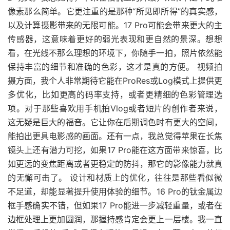
像素那么简单。它更注重的是那种“所见即所得”的真实感，
以及计算摄影带来的无限可能。17 Pro可能会带来更大的主
传感器，这意味着更好的弱光表现和更自然的景深。想想
看，在光线不那么理想的环境下，你随手一拍，照片依然能
保持丰富的细节和准确的色彩，这才是真的方便。 视频拍
摄方面，我个人非常期待它能在ProRes或Log模式上提供更
多优化，比如更高的码率支持，或者更精细的色彩管理选
项。对于那些喜欢用手机拍Vlog或者短片的创作者来说，
这无疑是巨大的福音。它让你在后期调色时有更大的空间，
能拍出更具电影感的画面。还有一点，我总觉得苹果在长焦
镜头上还有潜力可挖，如果17 Pro能在这方面带来惊喜，比
如更远的变焦距离或者更稳定的防抖，那它的影像能力就真
的无懈可击了。 设计和材质上的优化，往往是那些看似微
不足道，却能显著提升使用体验的细节。16 Pro的钛金属边
框手感确实不错，但如果17 Pro能进一步减轻重量，或者在
边框处理上更加圆润，那握持感肯定会更上一层楼。我一直