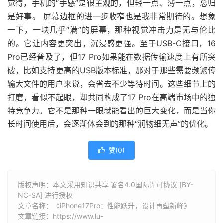
觉得，手机的“手感”是很主观的，但轻一点、薄一点，总归
是好事。 屏幕边框的进一步收窄也是我非常期待的。想象
一下，一块几乎“满”的屏幕，那种视觉冲击力是无与伦比
的。它让内容更突出，沉浸感更强。至于USB-C接口，16
Pro已经普及了，但17 Pro如果能在数据传输速度上有所突
破，比如支持更高的USB版本标准，那对于那些需要频繁传
输大文件的用户来说，会省去不少等待时间。这些细节上的
打磨，看似不起眼，却共同构成了17 Pro在高端市场中的独
特竞争力。它不是那种一眼就能看出的巨大变化，而是当你
长时间使用后，会逐渐体会到的那种“润物细无声”的优化。
赞(
0
)

版权声明：本文采用知识共享 署名4.0国际许可协议 [BY-
NC-SA] 进行授权
文章名称：《iPhone17Pro：性能跃升，设计再塑新峰》
文章链接：
https://www.lu-