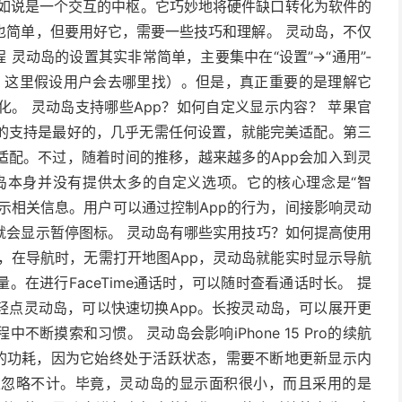
“岛”，不如说是一个交互的中枢。它巧妙地将硬件缺口转化为软件的
也简单，但要用好它，需要一些技巧和理解。 灵动岛，不仅
全教程 灵动岛的设置其实非常简单，主要集中在“设置”->“通用”-
径，这里假设用户会去哪里找）。但是，真正重要的是理解它
。 灵动岛支持哪些App？如何自定义显示内容？ 苹果官
的支持是最好的，几乎无需任何设置，就能完美适配。第三
适配。不过，随着时间的推移，越来越多的App会加入到灵
岛本身并没有提供太多的自定义选项。它的核心理念是“智
显示相关信息。用户可以通过控制App的行为，间接影响灵动
就会显示暂停图标。 灵动岛有哪些实用技巧？如何提高使用
，在导航时，无需打开地图App，灵动岛就能实时显示导航
在进行FaceTime通话时，可以随时查看通话时长。 提
轻点灵动岛，可以快速切换App。长按灵动岛，可以展开更
断摸索和习惯。 灵动岛会影响iPhone 15 Pro的续航
 Pro的功耗，因为它始终处于活跃状态，需要不断地更新显示内
以忽略不计。毕竟，灵动岛的显示面积很小，而且采用的是