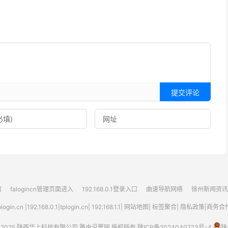
提交评论
口
falogincn管理页面进入
192.168.0.1登录入口
曲速导航网络
徐州新闻资讯
plogin.cn
|
192.168.0.1
|
tplogin.cn
|
192.168.1.1
|
网站地图
|
标签聚合
|
隐私政策
|
商务合作
 2025
陕西华上科技有限公司
路由设置网
版权所有
陕ICP备2024040723号-4
陕