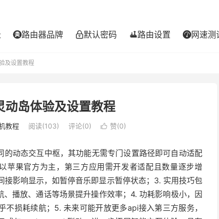
址
路由器品牌
默认密码
路由设置
网速测




岛体验及设置教程
Pro灵动岛体验及设置教程
机教程
阅读(103)
评论(0)
赞(
0
)

同的动态交互中枢，其功能无需专门设置路径即可自动适配
pp以苹果官方为主，第三方应用需开发者适配且数量逐步增
间接影响显示，如暂停音乐即显示暂停状态；3. 实用技巧包
、播放、通话等场景提升操作效率；4. 功耗影响极小，因
乎不损耗续航；5. 未来可能开放更多api接入第三方服务，