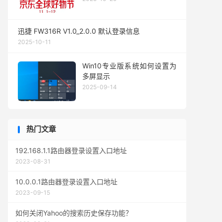
迅捷 FW316R V1.0_2.0.0 默认登录信息
2025-10-11
Win10专业版系统如何设置为
多屏显示
2025-09-14
热门文章
192.168.1.1路由器登录设置入口地址
2023-08-31
10.0.0.1路由器登录设置入口地址
2023-09-15
如何关闭Yahoo的搜索历史保存功能？