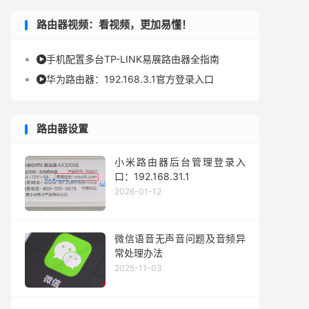
路由器视频：看视频，更加易懂！
手机配置多台TP-LINK易展路由器全指南

华为路由器：192.168.3.1官方登录入口

路由器设置
小米路由器后台管理登录入
口：192.168.31.1
2026-01-12
微信语音无声音问题及音频异
常处理办法
2025-11-03