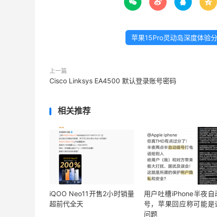




苹果15Pro灵动岛深度体验分享
上一篇
Cisco Linksys EA4500 默认登录账号密码
相关推荐
iQOO Neo11开售2小时销量
用户吐槽iPhone半夜
超前代全天
号，苹果回应称可能是
问题