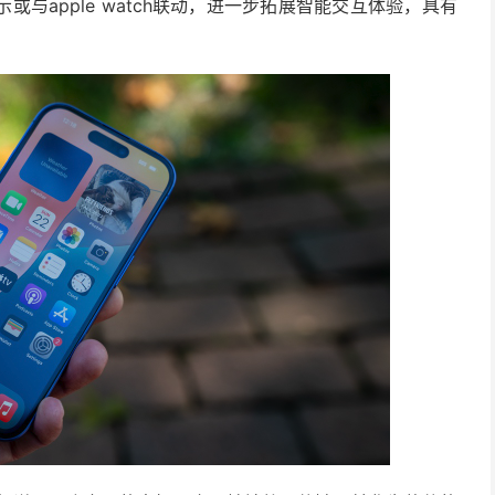
与apple watch联动，进一步拓展智能交互体验，具有