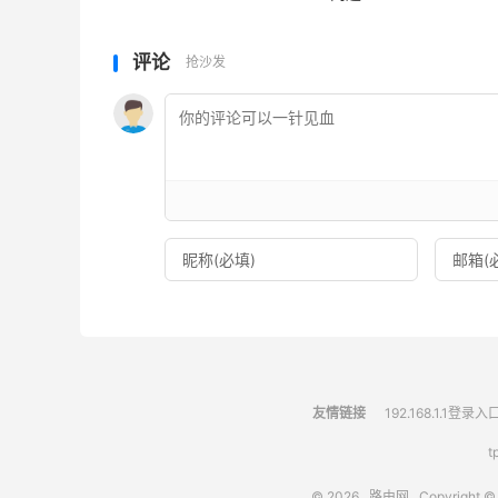
评论
抢沙发
友情链接
192.168.1.1登录入
t
© 2026
路由网
Copyright ©