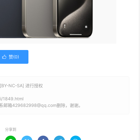
赞(
0
)

Y-NC-SA] 进行授权
i/1849.html
429682998@qq.com删除，谢谢。
分享到