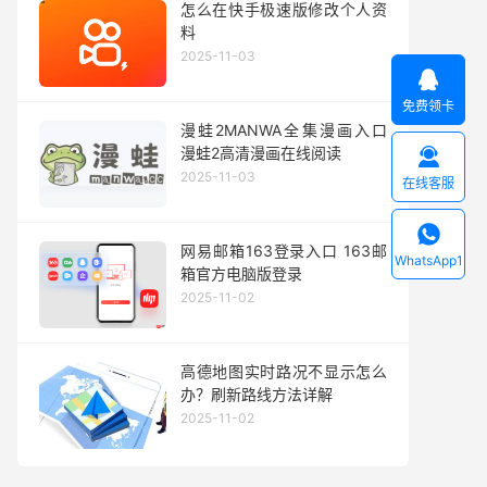
怎么在快手极速版修改个人资
料
2025-11-03

免费领卡
漫蛙2MANWA全集漫画入口
漫蛙2高清漫画在线阅读

2025-11-03
在线客服

网易邮箱163登录入口 163邮
WhatsApp1
箱官方电脑版登录
2025-11-02
高德地图实时路况不显示怎么
办？刷新路线方法详解
2025-11-02