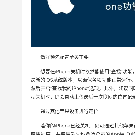
做好预先配置至关重要
想要在iPhone关机时依然能使用“查找”功
最新的iOS系统版本，以确保各项功能正常运行。接着
然后开启“查找我的iPhone”选项。此外，建
动关机时，仍会自动上传最后一次联网的位置记
通过其他苹果设备进行定位
若你的iPhone已经关机，仍可通过其他苹果设
应用程序，并使用丢失设备所登录的Apple 