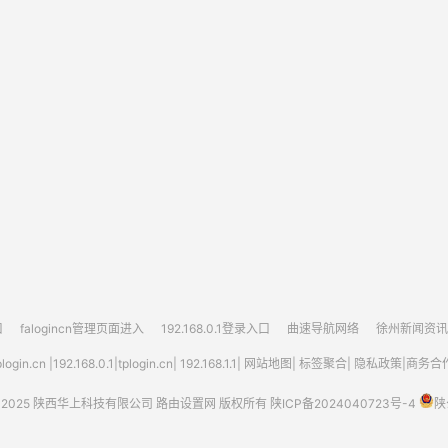
口
falogincn管理页面进入
192.168.0.1登录入口
曲速导航网络
徐州新闻资讯
plogin.cn
|
192.168.0.1
|
tplogin.cn
|
192.168.1.1
|
网站地图
|
标签聚合
|
隐私政策
|
商务合作
 2025
陕西华上科技有限公司
路由设置网
版权所有
陕ICP备2024040723号-4
陕