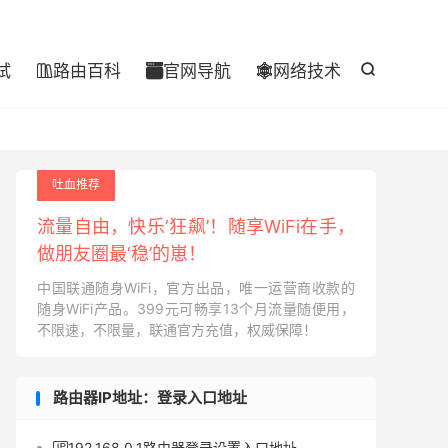

试
路由百科
官网导航
网络技术




吐血推荐
流量自由，快乐‘狂飙’！随享WiFi在手，
做朋友圈最‘稳’的崽！
中国联通随身WiFi，官方出品，唯一运营商收款的
随身WiFi产品。399元可畅享13个月流量随便用，
不限速，不限量，联通官方充值，权威保障！
路由器IP地址：登录入口地址
192.168.0.1路由器登录设置入口地址