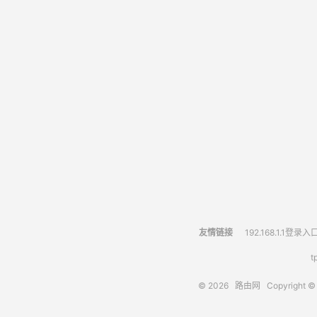
友情链接
192.168.1.1登录入
t
© 2026
路由网
Copyright ©