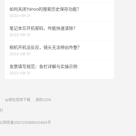
如何关闭Yahoo的搜索历史保存功能？
2023-09-21
笔记本忘开机密码，咋能快速清除？
2023-09-21
相机开机没反应，镜头无法伸出咋整？
2023-09-21
发票填写规范：各栏详解与实操示例
2023-09-21
tp钱包官网下载
高防CDN
|
公网安备250125089000654号