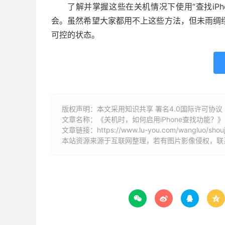
了解并掌握这些在关机情况下使用“查找iP
会。虽然希望大家都用不上这些方法，但未雨绸缪
可控的状态。
版权声明：本文采用知识共享 署名4.0国际许可协议 [B
文章名称：《关机时，如何启用iPhone查找功能？》
文章链接：
https://www.lu-you.com/wangluo/shouj
本站资源来源于互联网整理，若有图片影像侵权，联系邮箱



