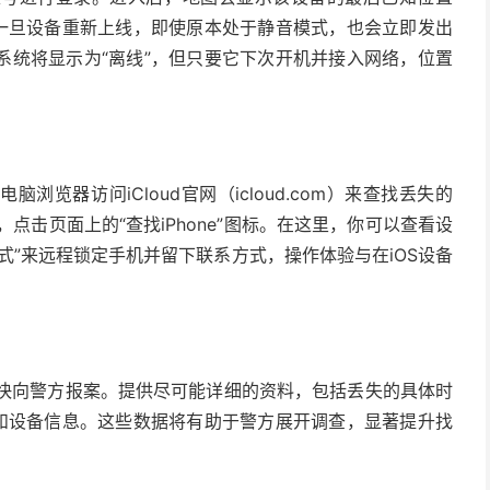
，一旦设备重新上线，即使原本处于静音模式，也会立即发出
系统将显示为“离线”，但只要它下次开机并接入网络，位置
览器访问iCloud官网（icloud.com）来查找丢失的
录后，点击页面上的“查找iPhone”图标。在这里，你可以查看设
式”来远程锁定手机并留下联系方式，操作体验与在iOS设备
应尽快向警方报案。提供尽可能详细的资料，包括丢失的具体时
录和设备信息。这些数据将有助于警方展开调查，显著提升找