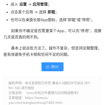
进入
设置
→
应用管理
；
点击某个应用 → 选择
卸载
；
也可以在桌面长按App图标，选择“卸载”或“停用”。
如果你不确定是否需要某个App，可以先“停用”，观察
几天是否真的用不到。
基本上就这些方法了。操作不复杂，但坚持定期整理，
能有效避免手机卡顿和空间不足的问题。
赞(
0
)

版权声明：本文采用知识共享 署名4.0国际许可协议 [BY-
NC-SA] 进行授权
文章名称：《vivo手机文件整理与空间释放教学》
文章链接：
https://www.lu-
you.com/wangluo/shouji/1485.html