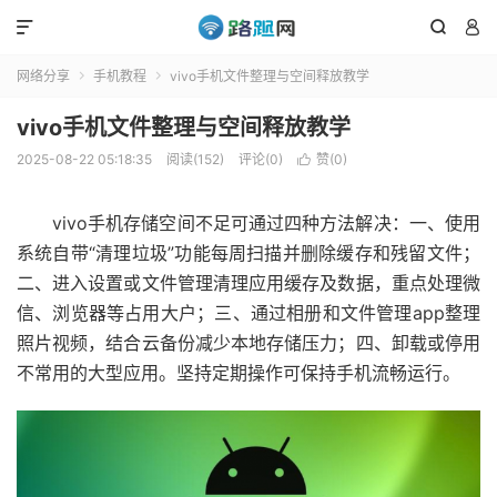



网络分享
手机教程
vivo手机文件整理与空间释放教学


vivo手机文件整理与空间释放教学
2025-08-22 05:18:35
阅读(152)
评论(0)
赞(
0
)

vivo手机存储空间不足可通过四种方法解决：一、使用
系统自带“清理垃圾”功能每周扫描并删除缓存和残留文件；
二、进入设置或文件管理清理应用缓存及数据，重点处理微
信、浏览器等占用大户；三、通过相册和文件管理app整理
照片视频，结合云备份减少本地存储压力；四、卸载或停用
不常用的大型应用。坚持定期操作可保持手机流畅运行。