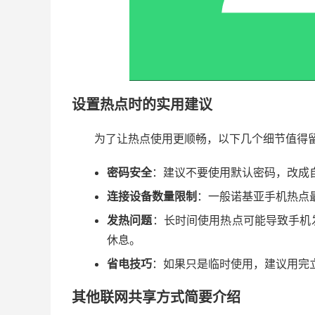
设置热点时的实用建议
为了让热点使用更顺畅，以下几个细节值得
密码安全
：建议不要使用默认密码，改成
连接设备数量限制
：一般诺基亚手机热点
发热问题
：长时间使用热点可能导致手机
休息。
省电技巧
：如果只是临时使用，建议用完
其他联网共享方式简要介绍