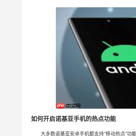
如何开启诺基亚手机的热点功能
大多数诺基亚安卓手机都支持“移动热点”功