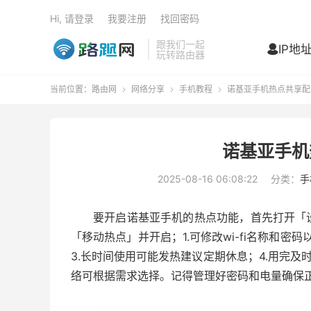
Hi, 请登录
我要注册
找回密码
跟我们一起
IP地

玩转路由器
当前位置：
路由网
网络分享
手机教程
诺基亚手机热点共享配



诺基亚手机
2025-08-16 06:08:22
分类：
手
要开启诺基亚手机的热点功能，首先打开「
「移动热点」并开启；1.可修改wi-fi名称和密
3.长时间使用可能发热建议定期休息；4.用完及
络可根据需求选择。记得管理好密码和电量确保