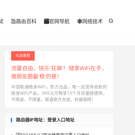

试
路由百科
官网导航
网络技术




吐血推荐
流量自由，快乐‘狂飙’！随享WiFi在手，
做朋友圈最‘稳’的崽！
中国联通随身WiFi，官方出品，唯一运营商收款的
随身WiFi产品。399元可畅享13个月流量随便用，
不限速，不限量，联通官方充值，权威保障！
路由器IP地址：登录入口地址
192.168.0.1路由器登录设置入口地址