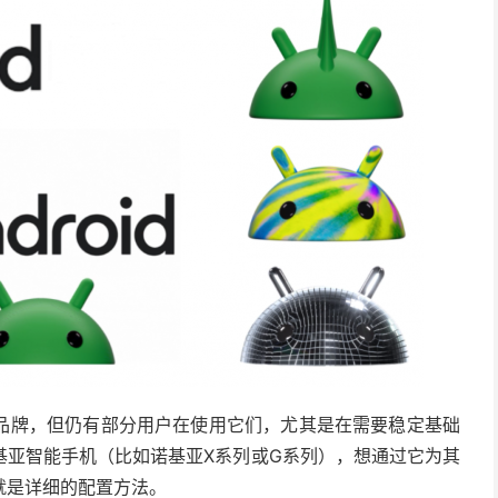
品牌，但仍有部分用户在使用它们，尤其是在需要稳定基础
基亚智能手机（比如诺基亚X系列或G系列），想通过它为其
就是详细的配置方法。