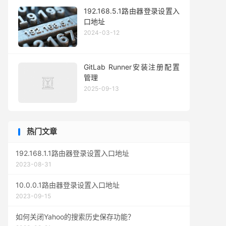
192.168.5.1路由器登录设置入
口地址
2024-03-12
GitLab Runner安装注册配置
管理
2025-09-13
热门文章
192.168.1.1路由器登录设置入口地址
2023-08-31
10.0.0.1路由器登录设置入口地址
2023-09-15
如何关闭Yahoo的搜索历史保存功能？