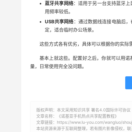
蓝牙共享网络
：适用于另一台支持蓝牙上
用频率较低。
USB共享网络
：通过数据线连接电脑后，
定，适合临时办公场景。
这些方式各有优劣，具体可以根据你的实际
基本上就这些。配置好之后，你就可以用诺
量，日常使用完全没问题。
版权声明：本文采用知识共享 署名4.0国际许可协议 [B
文章名称：《诺基亚手机热点共享配置教程》
文章链接：
https://www.lu-you.com/wangluo/shouj
本站资源来源于互联网整理，若有图片影像侵权，联系邮箱