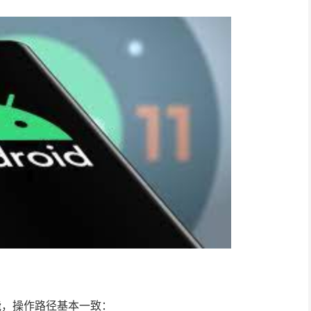
能，操作路径基本一致：