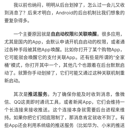
我以前也纳闷，明明从后台划掉了，怎么过一会儿又收
到消息了？后来才明白，Android的后台机制比我们想象的
要复杂得多。
一个主要原因就是
自启动权限
和
关联唤醒
。很多应用，
尤其是国内的App，会默认申请开机自启动的权限，或者通
过各种手段被其他App唤醒。比如你打开了某个购物App，
它可能就会唤醒它的支付关联App。还有些是所谓的“全家
桶”模式，你打开其中一个，其他几个也跟着在后台默默启
动了。就算你手动划掉了，它们可能又通过这种关联机制重
新启动。
其次是
推送服务
。为了确保你能及时收到消息，像微
信、QQ这类即时通讯工具，或者新闻App，它们会维持一
个长连接来接收推送。这个连接本身就需要后台进程来维
持。如果你把它们彻底限制了，那消息肯定就收不到了。有
些App还会利用系统级的推送服务（比如华为、小米的推送