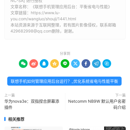
NC-SA] 进行授权
文章名称：《联想手机管理应用后台：平衡省电与性能》
文章链接：
https://www.lu-
you.com/wangluo/shouji/1441.html
本站资源来源于互联网整理，若有图片影像侵权，联系邮箱
429682998@qq.com删除，谢谢。
分享到









联想手机如何管理应用后台运行？_优化系统省电与性能平衡
上一篇
下一篇
华为nova3e：双指捏合屏幕添
Netcomm NB9W 默认用户名密
插件
码介绍
相关推荐