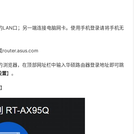
的LAN口；另一端连接电脑网卡。使用手机登录请将手机无
uter.asus.com
页的浏览器，在顶部网址栏中输入华硕路由器登录地址即可跳
设置
】。
】