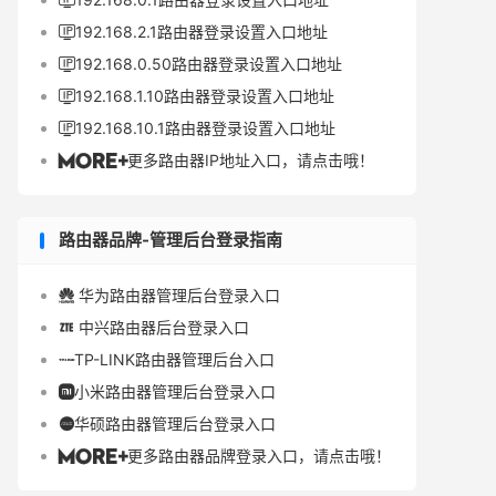

192.168.2.1路由器登录设置入口地址

192.168.0.50路由器登录设置入口地址

192.168.1.10路由器登录设置入口地址

192.168.10.1路由器登录设置入口地址

更多路由器IP地址入口，请点击哦！

路由器品牌-管理后台登录指南
华为路由器管理后台登录入口

中兴路由器后台登录入口

TP-LINK路由器管理后台入口

小米路由器管理后台登录入口

华硕路由器管理后台登录入口

更多路由器品牌登录入口，请点击哦！
