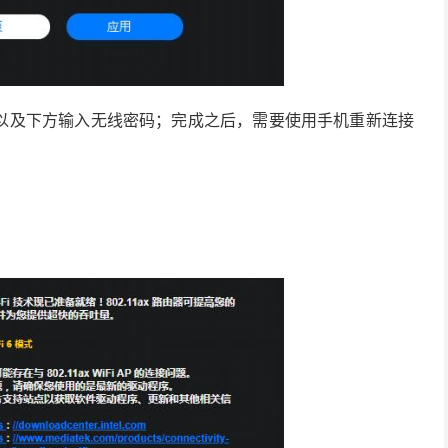
以及下方输入无线密码；完成之后，需要使用手机重新连接