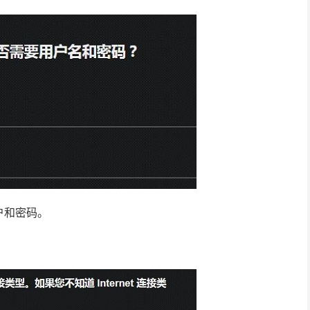
户和密码。