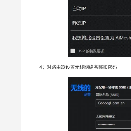
4；对路由器设置无线网络名称和密码