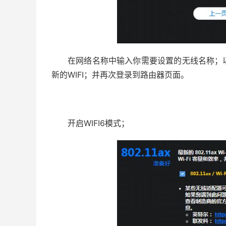
在网络名称中输入你需要设置的无线名称；
新的WIFI；并再次登录到路由器页面。
开启WIFI6模式；