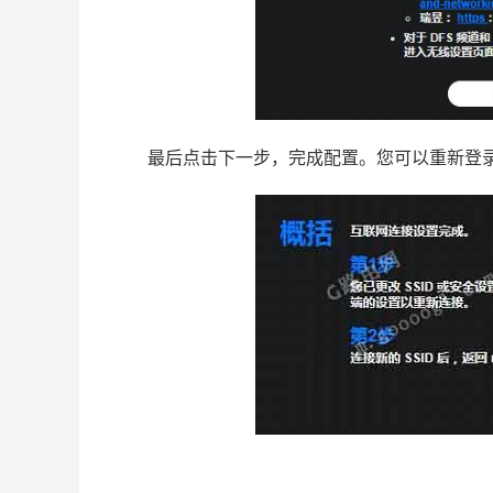
最后点击下一步，完成配置。您可以重新登