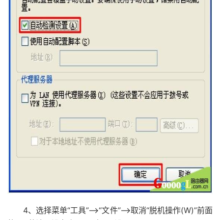
4、选择菜单“工具”——>“文件”——>取消“脱机操作(W)”前面