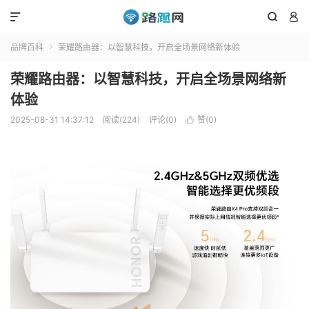



品牌百科
荣耀路由器：以智慧科技，开启全场景网络新体验

荣耀路由器：以智慧科技，开启全场景网络新
体验
2025-08-31 14:37:12
阅读(224)
评论(0)
赞(
0
)
