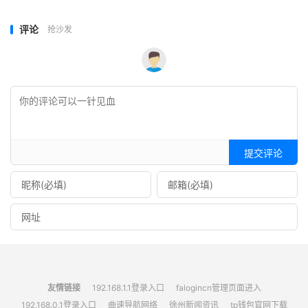
评论
抢沙发
提交评论
友情链接
192.168.1.1登录入口
falogincn管理页面进入
192.168.0.1登录入口
曲速导航网络
徐州新闻资讯
tp钱包官网下载