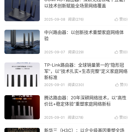
以技术创新赋能全场景网络覆盖
2025-09-08
阅读(276)
赞(
0
)

中兴路由器：以创新技术重塑家庭网络体
验
2025-09-07
阅读(229)
赞(
0
)

TP-Link路由器：全球销量第一的“隐形冠
军”，以“技术扎实+生态完整”定义家庭网络
新标准
2025-09-01
阅读(230)
赞(
1
)

腾达路由器：20年深耕网络技术，以“高性
价比+稳定体验”重塑家庭网络新标
2025-09-01
阅读(278)
赞(
0
)

新华三（H3C）：以企业级基因重塑全场