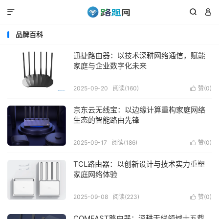



品牌百科
迅捷路由器：以技术深耕网络通信，赋能
家庭与企业数字化未来
2025-09-20
阅读(160)
赞(
0
)

京东云无线宝：以边缘计算重构家庭网络
生态的智能路由先锋
2025-09-17
阅读(186)
赞(
0
)

TCL路由器：以创新设计与技术实力重塑
家庭网络体验
2025-09-08
阅读(223)
赞(
0
)

COMFAST路由器：深耕无线领域十五载，