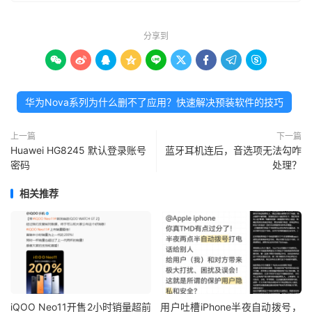
分享到









华为Nova系列为什么删不了应用？快速解决预装软件的技巧
上一篇
下一篇
Huawei HG8245 默认登录账号
蓝牙耳机连后，音选项无法勾咋
密码
处理？
相关推荐
iQOO Neo11开售2小时销量超前
用户吐槽iPhone半夜自动拨号，