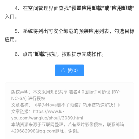
4、在空间管理界面查找
“预置应用卸载”或“应用卸载”
入口。
5、系统将列出可安全卸载的预装应用列表，勾选目标
应用。
6、点击
“卸载”
按钮，按照提示完成操作。
赞(
0
)

版权声明：本文采用知识共享 署名4.0国际许可协议 [BY-
NC-SA] 进行授权
文章名称：《华为Nova删不了预装？巧用技巧速解决！》
文章链接：
https://www.lu-
you.com/wangluo/shouji/3089.html
本站资源来源于互联网整理，若有图片影像侵权，联系邮箱
429682998@qq.com删除，谢谢。