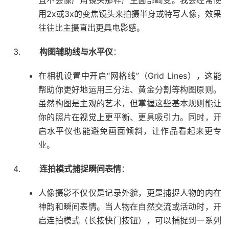
且不会像广角镜头那样产生面部畸变。我会经常使
用2x或3x的变焦镜头来拍摄半身或特写人像，效果
往往比主摄直出更具电影感。
构图辅助线与水平仪
：
在相机设置中开启“网格线”（Grid Lines），这能
帮助你更好地运用三分法、黄金分割等构图原则。
虽然构图是主观的艺术，但掌握这些基本规则能让
你的照片在视觉上更平衡、更具吸引力。同时，开
启水平仪也能避免画面倾斜，让作品看起来更专
业。
连拍模式捕捉瞬间表情
：
人像摄影不仅仅是记录外貌，更是捕捉人物的内在
神韵和瞬间表情。当人物在自然交流或活动时，开
启连拍模式（长按快门按钮），可以捕捉到一系列