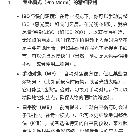
专业模式（Pro Mode）的精细控制
：
ISO与快门速度
：在专业模式下，你可以手动调整
ISO（感光度）和快门速度。在光线充足时，我会
尽量保持低ISO（如100-200），以获得最纯净、
无噪点的画质。快门速度在拍摄静止人像时通常不
是主要考虑因素，但如果你想在弱光下捕捉更多细
节，可以适当放慢快门（当然，前提是人物要保持
不动，或者使用三脚架）。
手动对焦（MF）
：自动对焦很方便，但在某些复
杂场景下（比如前景有障碍物，或者光线太暗），
它可能会“迷失”。这时，切换到手动对焦，你可以
精确地控制焦点，确保人物的眼睛清晰锐利。
白平衡（WB）
：前面提过，自动白平衡有时会过
于“理性”。在专业模式中，你可以更细致地调整色
温（K值），或者选择特定的白平衡预设，来为照
片注入你想要的色彩情绪，比如暖色调的复古感，