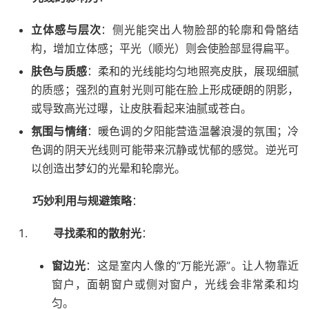
立体感与层次
：侧光能突出人物脸部的轮廓和骨骼结
构，增加立体感；平光（顺光）则会使脸部显得扁平。
肤色与质感
：柔和的光线能均匀地照亮皮肤，展现细腻
的质感；强烈的直射光则可能在脸上形成硬朗的阴影，
或导致高光过曝，让皮肤看起来油腻或苍白。
氛围与情绪
：暖色调的夕阳能营造温馨浪漫的氛围；冷
色调的阴天光线则可能带来沉静或忧郁的感觉。逆光可
以创造出梦幻的光晕和轮廓光。
巧妙利用与规避策略
：
寻找柔和的散射光
：
窗边光
：这是室内人像的“万能光源”。让人物靠近
窗户，面朝窗户或侧对窗户，光线会非常柔和均
匀。