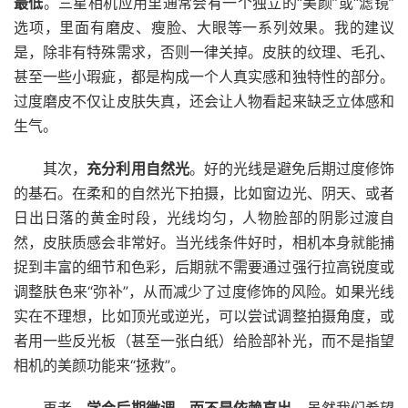
最低
。三星相机应用里通常会有一个独立的“美颜”或“滤镜”
选项，里面有磨皮、瘦脸、大眼等一系列效果。我的建议
是，除非有特殊需求，否则一律关掉。皮肤的纹理、毛孔、
甚至一些小瑕疵，都是构成一个人真实感和独特性的部分。
过度磨皮不仅让皮肤失真，还会让人物看起来缺乏立体感和
生气。
其次，
充分利用自然光
。好的光线是避免后期过度修饰
的基石。在柔和的自然光下拍摄，比如窗边光、阴天、或者
日出日落的黄金时段，光线均匀，人物脸部的阴影过渡自
然，皮肤质感会非常好。当光线条件好时，相机本身就能捕
捉到丰富的细节和色彩，后期就不需要通过强行拉高锐度或
调整肤色来“弥补”，从而减少了过度修饰的风险。如果光线
实在不理想，比如顶光或逆光，可以尝试调整拍摄角度，或
者用一些反光板（甚至一张白纸）给脸部补光，而不是指望
相机的美颜功能来“拯救”。