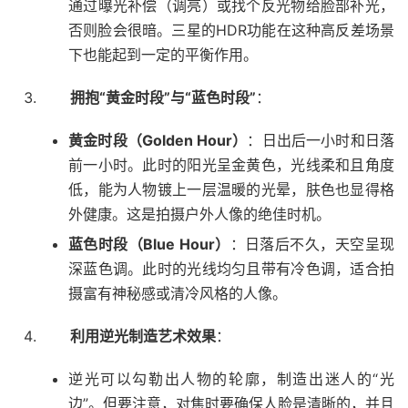
通过曝光补偿（调亮）或找个反光物给脸部补光，
否则脸会很暗。三星的HDR功能在这种高反差场景
下也能起到一定的平衡作用。
拥抱“黄金时段”与“蓝色时段”
：
黄金时段（Golden Hour）
：日出后一小时和日落
前一小时。此时的阳光呈金黄色，光线柔和且角度
低，能为人物镀上一层温暖的光晕，肤色也显得格
外健康。这是拍摄户外人像的绝佳时机。
蓝色时段（Blue Hour）
：日落后不久，天空呈现
深蓝色调。此时的光线均匀且带有冷色调，适合拍
摄富有神秘感或清冷风格的人像。
利用逆光制造艺术效果
：
逆光可以勾勒出人物的轮廓，制造出迷人的“光
边”。但要注意，对焦时要确保人脸是清晰的，并且