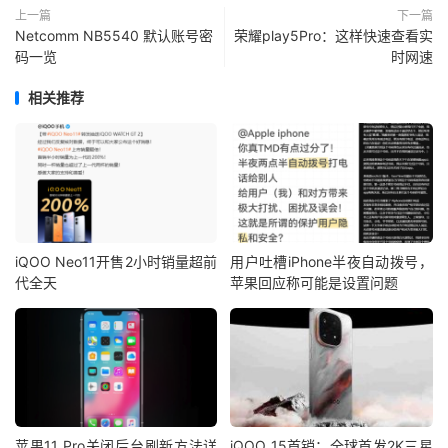
上一篇
下一篇
Netcomm NB5540 默认账号密
荣耀play5Pro：这样快速查看实
码一览
时网速
相关推荐
iQOO Neo11开售2小时销量超前
用户吐槽iPhone半夜自动拨号，
代全天
苹果回应称可能是设置问题
苹果11 Pro关闭后台刷新方法详
iQOO 15首销：全球首发2K三星