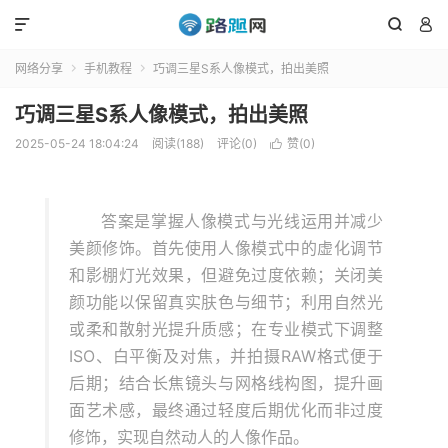



网络分享
手机教程
巧调三星S系人像模式，拍出美照


巧调三星S系人像模式，拍出美照
2025-05-24 18:04:24
阅读(188)
评论(0)
赞(
0
)

答案是掌握人像模式与光线运用并减少
美颜修饰。首先使用人像模式中的虚化调节
和影棚灯光效果，但避免过度依赖；关闭美
颜功能以保留真实肤色与细节；利用自然光
或柔和散射光提升质感；在专业模式下调整
ISO、白平衡及对焦，并拍摄RAW格式便于
后期；结合长焦镜头与网格线构图，提升画
面艺术感，最终通过轻度后期优化而非过度
修饰，实现自然动人的人像作品。