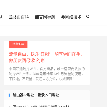

试
路由百科
官网导航
网络技术




吐血推荐
流量自由，快乐‘狂飙’！随享WiFi在手，
做朋友圈最‘稳’的崽！
中国联通随身WiFi，官方出品，唯一运营商收款的
随身WiFi产品。399元可畅享13个月流量随便用，
不限速，不限量，联通官方充值，权威保障！
路由器IP地址：登录入口地址
192.168.0.1路由器登录设置入口地址