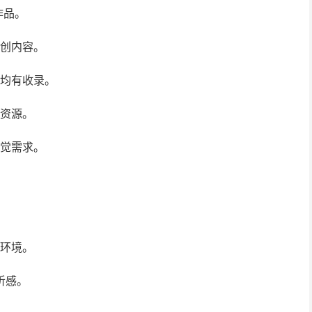
作品。
原创内容。
音均有收录。
频资源。
听觉需求。
络环境。
听感。