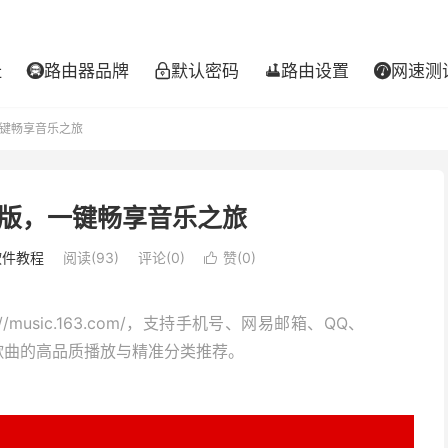
址
路由器品牌
默认密码
路由设置
网速测




键畅享音乐之旅
版，一键畅享音乐之旅
软件教程
阅读(93)
评论(0)
赞(
0
)

/music.163.com/，支持手机号、网易邮箱、QQ、
歌曲的高品质播放与精准分类推荐。