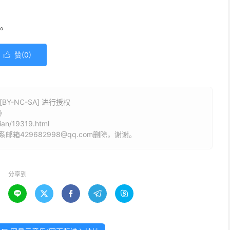
受。
赞(
0
)

Y-NC-SA] 进行授权
》
ian/19319.html
429682998@qq.com删除，谢谢。
分享到




