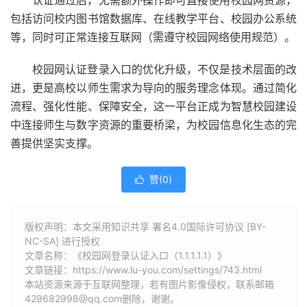
认证通过后，无需额外操作即可直接使用校园网资源，
包括访问校内图书馆数据库、在线教学平台、校园办公系统
等，同时可正常连接互联网（需遵守校园网络使用规范）。
校园网认证登录入口的优化升级，不仅是技术层面的改
进，更是高校以师生需求为导向的服务理念体现。通过简化
流程、强化性能、保障安全，这一平台正成为智慧校园建设
中连接师生与数字资源的重要桥梁，为校园信息化生态的完
善提供坚实支撑。
赞(
0
)

版权声明：本文采用知识共享 署名4.0国际许可协议 [BY-
NC-SA] 进行授权
文章名称：《校园网登录认证入口（1.1.1.1.1）》
文章链接：
https://www.lu-you.com/settings/743.html
本站资源来源于互联网整理，若有图片影像侵权，联系邮箱
429682998@qq.com删除，谢谢。