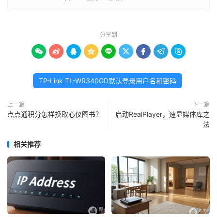
分享到









TP-Link TL-WR340GD默认登录用户名和密码
上一篇
下一篇
点点通积分怎样换取心仪图书？
启动RealPlayer，速显媒体库之
法
相关推荐