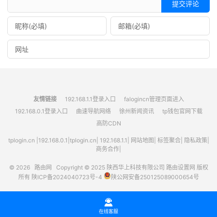
提交评论
友情链接
192.168.1.1登录入口
falogincn管理页面进入
192.168.0.1登录入口
曲速导航网络
徐州新闻资讯
tp钱包官网下载
高防CDN
tplogin.cn
|
192.168.0.1
|
tplogin.cn
|
192.168.1.1
|
网站地图
|
标签聚合
|
隐私政策
|
商务合作|
© 2026
路由网
Copyright © 2025
陕西华上科技有限公司
路由设置网
版权
所有
陕ICP备2024040723号-4
陕公网安备250125089000654号

在线客服