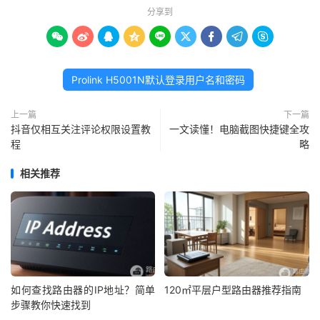
分享到









Prolink H5001N默认登录用户名和密码
上一篇
下一篇
抖音仅相互关注评论权限设置教
一文读懂！电脑截图快捷键全攻
程
略
相关推荐
如何查找路由器的IP地址？简单
120㎡平层户型路由器推荐指南
步骤教你快速找到