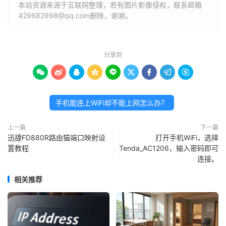
本站资源来源于互联网整理，若有图片影像侵权，联系邮箱
429682998@qq.com删除，谢谢。
分享到









手机能连上WiFi却不能上网怎么办？
上一篇
下一篇
迅捷FD880R路由猫端口映射设
打开手机WiFi，选择
置教程
Tenda_AC1206，输入密码即可
连接。
相关推荐