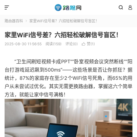



路由器百科
家里WiFi信号差？六招轻松破解信号盲区！

家里WiFi信号差？六招轻松破解信号盲区！
2025-08-30 11:56:55
阅读(159)
评论(0)
赞(
1
)

“卫生间刷短视频卡成PPT””卧室视频会议突然断线””阳
台打游戏延迟飙到500ms”——这些场景是否让你抓狂？据
统计，87%的家庭存在至少2个WiFi信号死角，而65%的用
户从未尝试过优化。其实无需更换路由器，掌握这六个简单
方法，就能让家中信号满格！