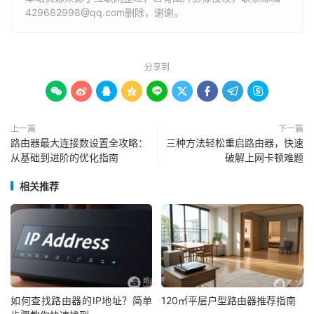
429682998@qq.com删除，谢谢。
分享到









上一篇
下一篇
路由器最大连接数设置全攻略：
三种方法轻松重启路由器，快速
从基础到进阶的优化指南
破解上网卡顿难题
相关推荐
如何查找路由器的IP地址？简单
120㎡平层户型路由器推荐指南