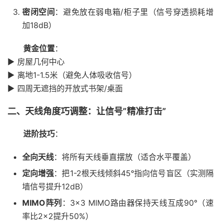
密闭空间
：避免放在弱电箱/柜子里（信号穿透损耗增
加18dB）
黄金位置
：
▶️ 房屋几何中心
▶️ 离地1-1.5米（避免人体吸收信号）
▶️ 四周无遮挡的开放式书架/桌面
二、天线角度巧调整：让信号”精准打击”
进阶技巧
：
全向天线
：将所有天线垂直摆放（适合水平覆盖）
定向增强
：把1-2根天线倾斜45°指向信号盲区（实测隔
墙信号提升12dB）
MIMO阵列
：3×3 MIMO路由器保持天线互成90°（速
率比2×2提升50%）