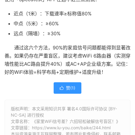
近点（1米）：下载速率≥标称值80%
中点（5米）：≥60%
远点（隔墙）：≥30%
通过这六个方法，90%的家庭信号问题都能得到显著改
善。如果仍存在严重盲区，建议考虑WiFi 6路由器（实测穿
墙性能比AC路由提升40%）或AC+AP企业级方案。记住：
好的WiFi体验=科学布局+定期维护+适度升级！
赞(
1
)

版权声明：本文采用知识共享 署名4.0国际许可协议 [BY-
NC-SA] 进行授权
文章名称：《家里WiFi信号差？六招轻松破解信号盲区！》
文章链接：
https://www.lu-you.com/baike/244.html
本站资源来源于互联网整理，若有图片影像侵权，联系邮箱