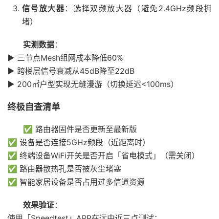
信号放大器
：选择双频放大器（避免2.4GHz频段拥
堵）
实测数据
：
▶️ 三节点Mesh组网成本降低60%
▶️ 跨楼层信号衰减从45dB降至22dB
▶️ 200㎡户型实现无缝漫游（切换延迟<100ms）
终极自查清单
✅ 路由器固件是否更新至最新版
✅ 设备是否连接5GHz频段（近距离时）
✅ 终端设备WiFi开关是否开启「省电模式」（需关闭）
✅ 路由器散热孔是否被灰尘堵塞
✅ 智能家居设备是否占用过多信道资源
效果验证
：
使用「Speedtest」APP在远中近三点测试：