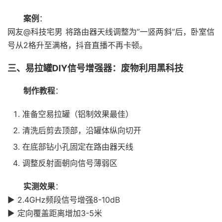
案例
：
网友@科技宅男 将路由器天线调整为”一竖两斜”后，卧室信
号从2格升至满格，抖音直播不再卡顿。
三、易拉罐DIY信号增强器：废物利用黑科技
制作教程
：
准备空易拉罐（铝制效果最佳）
清洗后剪去顶部，沿罐体纵向切开
在底部钻小孔固定在路由器天线
调整反射面朝向信号薄弱区
实测效果
：
▶️ 2.4GHz频段信号增强8-10dB
▶️ 定向覆盖距离增加3-5米