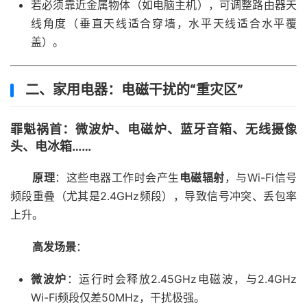
若必须靠近金属物体（如电脑主机），可调整路由器天
线角度（垂直天线适合穿墙，水平天线适合水平覆
盖）。
二、家用电器：电磁干扰的“重灾区”
罪魁祸首
：微波炉、电磁炉、蓝牙音箱、无线摄像
头、电冰箱……
原理
：这些电器工作时会产生
电磁辐射
，与Wi-Fi信号
频段重叠（尤其是2.4GHz频段），导致信号冲突、丢包率
上升。
高发场景
：
微波炉
：运行时会释放2.45GHz电磁波，与2.4GHz
Wi-Fi频段仅差50MHz，干扰极强。