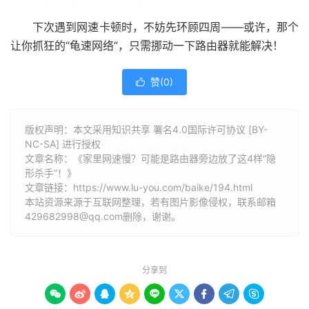
下次遇到网速卡顿时，不妨先环顾四周——或许，那个
让你抓狂的“龟速网络”，只需挪动一下路由器就能解决！
赞(
0
)

版权声明：本文采用知识共享 署名4.0国际许可协议 [BY-
NC-SA] 进行授权
文章名称：《家里网速慢？可能是路由器旁边放了这4样“隐
形杀手”！》
文章链接：
https://www.lu-you.com/baike/194.html
本站资源来源于互联网整理，若有图片影像侵权，联系邮箱
429682998@qq.com删除，谢谢。
分享到








