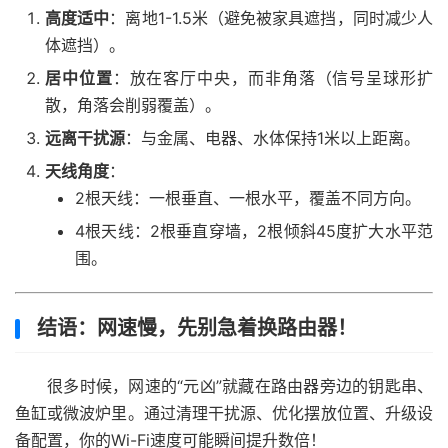
高度适中
：离地1-1.5米（避免被家具遮挡，同时减少人
体遮挡）。
居中位置
：放在客厅中央，而非角落（信号呈球形扩
散，角落会削弱覆盖）。
远离干扰源
：与金属、电器、水体保持1米以上距离。
天线角度
：
2根天线：一根垂直、一根水平，覆盖不同方向。
4根天线：2根垂直穿墙，2根倾斜45度扩大水平范
围。
结语：网速慢，先别急着换路由器！
很多时候，网速的“元凶”就藏在路由器旁边的钥匙串、
鱼缸或微波炉里。通过清理干扰源、优化摆放位置、升级设
备配置，你的Wi-Fi速度可能瞬间提升数倍！