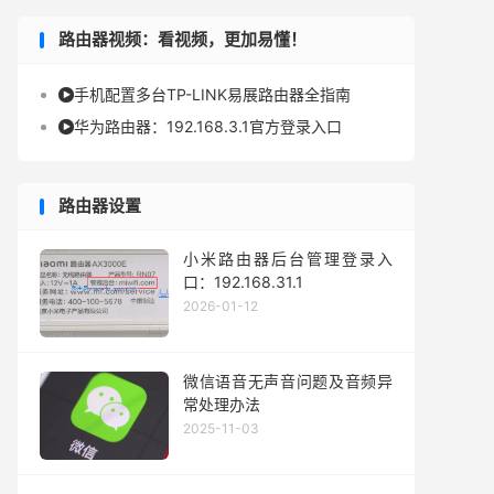
路由器视频：看视频，更加易懂！
手机配置多台TP-LINK易展路由器全指南

华为路由器：192.168.3.1官方登录入口

路由器设置
小米路由器后台管理登录入
口：192.168.31.1
2026-01-12
微信语音无声音问题及音频异
常处理办法
2025-11-03