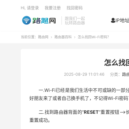
Hi, 请登录
我要注册
找回密码
跟我们一起
IP地

玩转路由器
当前位置：
路由网
路由器百科
怎么找回Wi-Fi密码？


怎么找回
2025-08-29 11:01:46
分类：
路
一.Wi-Fi已经是我们生活中不可或缺的一
好朋友来了或者自己换手机了，不记得Wi-Fi密
二.找到路由器背面的“
RESET
”重置按钮——>
重置成功。