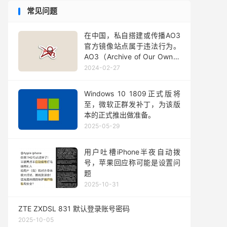
常见问题
在中国，私自搭建或传播AO3
官方镜像站点属于违法行为。
AO3（Archive of Our Own）
是一个非盈利的、为创作者和
2024-02-27
粉丝提供独立托管平台的网
站，主要用于托管和分享由爱
Windows 10 1809正式版将
好者创作的同人小说等作品。
至，微软正群发补丁，为该版
然而，由于某些原因，AO3的
本的正式推出做准备。
部分内容可能涉及不适宜公开
2025-05-29
传播的信息。因此，中国并未
引入AO3，也不存在所谓的“官
用户吐槽iPhone半夜自动拨
方镜像站点”或“手机AO3入口
号，苹果回应称可能是设置问
地址”。 我们应该遵守法律法
题
规，不参与任何非法活动。同
时，我们也应该保持对信息的
2025-10-31
真实性和合法性的警惕，避免
被虚假信息误导。如果您对文
ZTE ZXDSL 831 默认登录账号密码
学创作感兴趣，可以选择合法
2025-10-05
的平台，如国内的原创文学网