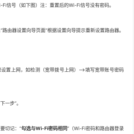
-Fi信号（如下图）注：重置后的Wi-Fi信号没有密码。
手机弹出“路由器设置向导页面”根据设置向导提示重新设置路由器。
设置上网，如检测（宽带拨号上网）——>填写宽带账号密码
击“下一步”。
里要切记：“
勾选与Wi-Fi密码相同
”（Wi-Fi密码和路由器登录