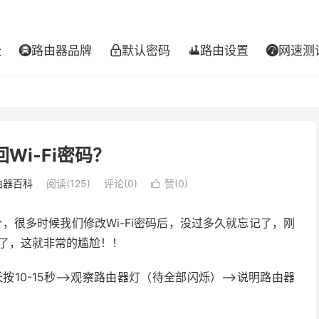
址
路由器品牌
默认密码
路由设置
网速测




Wi-Fi密码？
由器百科
阅读(125)
评论(0)
赞(
0
)

部分，很多时候我们修改Wi-Fi密码后，没过多久就忘记了，刚
码了，这就非常的尴尬！！
长按10-15秒——>观察路由器灯（待全部闪烁）——>说明路由器