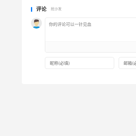
评论
抢沙发