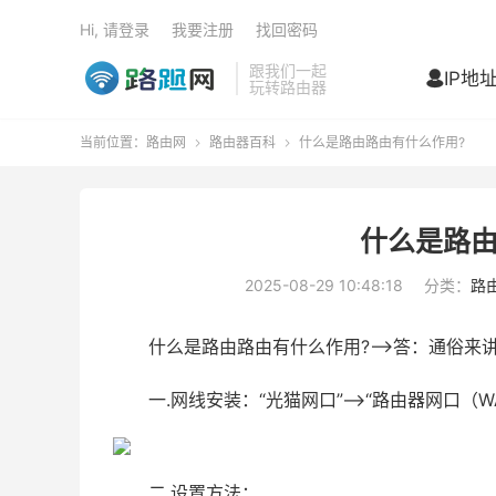
Hi, 请登录
我要注册
找回密码
跟我们一起
IP地

玩转路由器
当前位置：
路由网
路由器百科
什么是路由路由有什么作用?


什么是路由
2025-08-29 10:48:18
分类：
路
什么是路由路由有什么作用?——>答：通俗来
一.网线安装：“光猫网口”——>“路由器网口（W
二.设置方法：