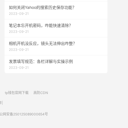
如何关闭Yahoo的搜索历史保存功能？
2023-09-21
笔记本忘开机密码，咋能快速清除？
2023-09-21
相机开机没反应，镜头无法伸出咋整？
2023-09-21
发票填写规范：各栏详解与实操示例
2023-09-21
tp钱包官网下载
高防CDN
|
公网安备250125089000654号