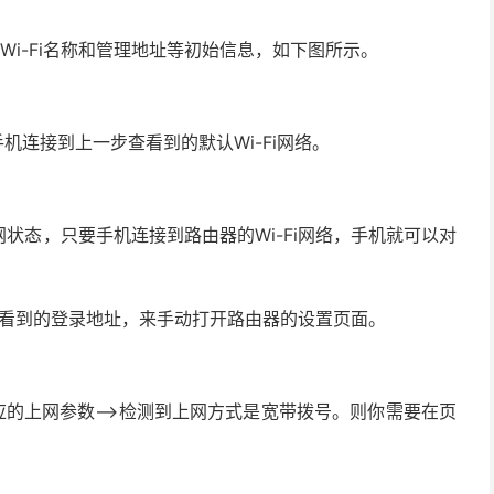
Wi-Fi名称和管理地址等初始信息，如下图所示。
机连接到上一步查看到的默认Wi-Fi网络。
状态，只要手机连接到路由器的Wi-Fi网络，手机就可以对
查看到的登录地址，来手动打开路由器的设置页面。
应的上网参数——>检测到上网方式是宽带拨号。则你需要在页